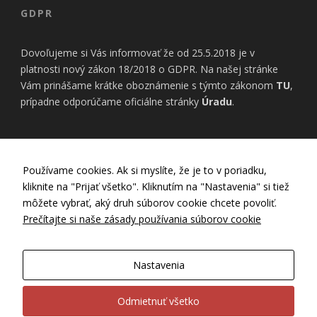
GDPR
Dovoľujeme si Vás informovať že od 25.5.2018 je v
platnosti nový zákon 18/2018 o GDPR. Na našej stránke
Vám prinášame krátke oboznámenie s týmto zákonom
TU
,
prípadne odporúčame oficiálne stránky
Úradu
.
INFORMÁCIE
Používame cookies. Ak si myslíte, že je to v poriadku,
kliknite na "Prijať všetko". Kliknutím na "Nastavenia" si tiež
Nastavenia Cookies
môžete vybrať, aký druh súborov cookie chcete povoliť.
Zásady používania cookies
Prečítajte si naše zásady používania súborov cookie
Zásady ochrany osobných údajov
GDPR
Všeobecné obchodné podmienky
Nastavenia
Záručný a reklamačný poriadok
Ubytovací poriadok
Odmietnuť všetko