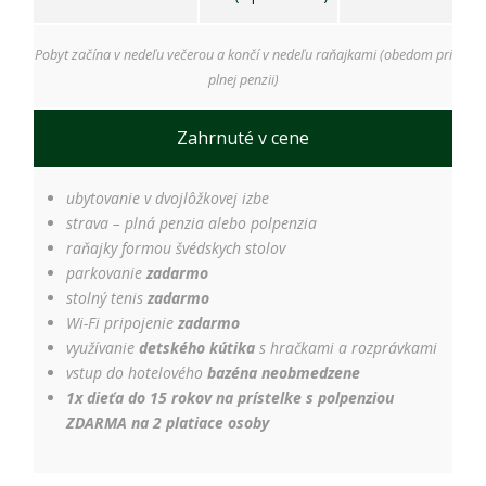
úspešnosti našich
reklamných
kampaní. Tieto
Pobyt začína v nedeľu večerou a končí v nedeľu raňajkami (obedom pri
cookies môžu byť
plnej penzii)
nastavené aj
partnermi, ako je
Google. Účel:
Zahrnuté v cene
zobrazovanie
personalizovaných
reklám; Právny
ubytovanie v dvojlôžkovej izbe
základ: súhlas
strava – plná penzia alebo polpenzia
návštevníka
raňajky formou švédskych stolov
parkovanie
zadarmo
stolný tenis
zadarmo
Wi-Fi pripojenie
zadarmo
využívanie
detského kútika
s hračkami a rozprávkami
vstup do hotelového
bazéna neobmedzene
1x dieťa do 15 rokov na prístelke s polpenziou
ZDARMA na 2 platiace osoby