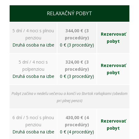
RELAXAČNÝ POBYT
5 dní / 4 noci s plnou
344,00 € (3
Rezervovať
penziou
procedúry)
pobyt
Druhá osoba na izbe
0 € (3 procedúry)
5 dní / 4 noci s
324,00 € (3
Rezervovať
polpenziou
procedúry)
pobyt
Druhá osoba na izbe
0 € (3 procedúry)
Pobyt začína v nedeľu večerou a končí vo štvrtok raňajkami (obedom
pri plnej penzii)
6 dní / 5 nocí s plnou
430,00 € (4
Rezervovať
penziou
procedúry)
pobyt
Druhá osoba na izbe
0 € (4 procedúry)