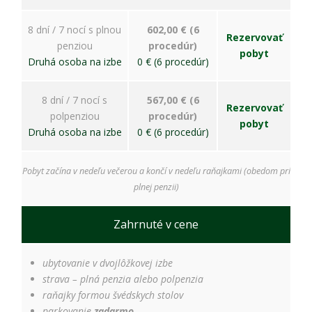
8 dní / 7 nocí s plnou
602,00 € (6
Rezervovať
penziou
procedúr)
pobyt
Druhá osoba na izbe
0 € (6 procedúr)
8 dní / 7 nocí s
567,00 € (6
Rezervovať
polpenziou
procedúr)
pobyt
Druhá osoba na izbe
0 € (6 procedúr)
Pobyt začína v nedeľu večerou a končí v nedeľu raňajkami (obedom pri
plnej penzii)
Zahrnuté v cene
ubytovanie v dvojlôžkovej izbe
strava – plná penzia alebo polpenzia
raňajky formou švédskych stolov
parkovanie
zadarmo