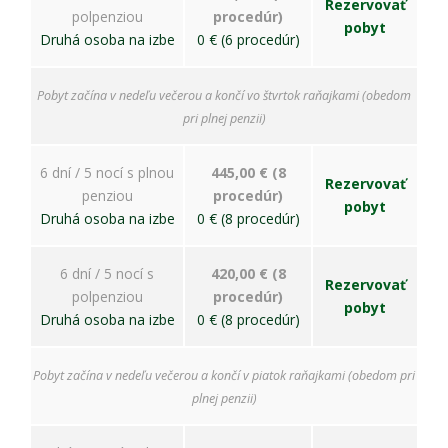
Rezervovať
polpenziou
procedúr)
pobyt
Druhá osoba na izbe
0 € (6 procedúr)
Pobyt začína v nedeľu večerou a končí vo štvrtok raňajkami (obedom
pri plnej penzii)
6 dní / 5 nocí s plnou
445,00 € (8
Rezervovať
penziou
procedúr)
pobyt
Druhá osoba na izbe
0 € (8 procedúr)
6 dní / 5 nocí s
420,00 € (8
Rezervovať
polpenziou
procedúr)
pobyt
Druhá osoba na izbe
0 € (8 procedúr)
Pobyt začína v nedeľu večerou a končí v piatok raňajkami (obedom pri
plnej penzii)