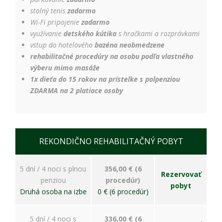
stolný tenis
zadarmo
Wi-Fi pripojenie
zadarmo
využívanie
detského kútika
s hračkami a rozprávkami
vstup do hotelového
bazéna neobmedzene
rehabilitačné procedúry na osobu podľa vlastného
výberu mimo masáže
1x dieťa do 15 rokov na prístelke s polpenziou
ZDARMA na 2 platiace osoby
REKONDIČNO REHABILITAČNÝ POBYT
5 dní / 4 noci s plnou
356,00 € (6
Rezervovať
penziou
procedúr)
pobyt
Druhá osoba na izbe
0 € (6 procedúr)
5 dní / 4 noci s
336,00 € (6