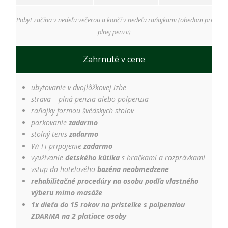
Pobyt začína v nedeľu večerou a končí v nedeľu raňajkami (obedom pri
plnej penzii)
Zahrnuté v cene
ubytovanie v dvojlôžkovej izbe
strava – plná penzia alebo polpenzia
raňajky formou švédskych stolov
parkovanie
zadarmo
stolný tenis
zadarmo
Wi-Fi pripojenie
zadarmo
využívanie
detského kútika
s hračkami a rozprávkami
vstup do hotelového
bazéna neobmedzene
rehabilitačné procedúry na osobu podľa vlastného
výberu mimo masáže
1x dieťa do 15 rokov na prístelke s polpenziou
ZDARMA na 2 platiace osoby