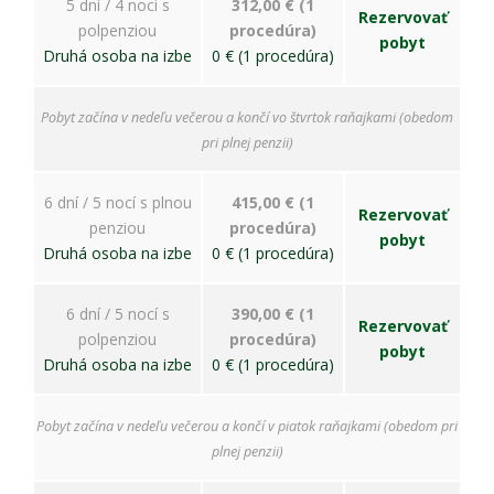
ako
5 dní / 4 noci s
312,00 € (1
Rezervovať
návštevníci
polpenziou
procedúra)
pobyt
používajú
Druhá osoba na izbe
0 € (1 procedúra)
našu stránku,
aby sme ju
mohli
Pobyt začína v nedeľu večerou a končí vo štvrtok raňajkami (obedom
zlepšovať.
pri plnej penzii)
Tieto
cookies
zhromažďujú
6 dní / 5 nocí s plnou
415,00 € (1
informácie
Rezervovať
penziou
procedúra)
anonymne.
pobyt
Druhá osoba na izbe
0 € (1 procedúra)
Účel: analýza
návštevnosti,
vylepšenie
6 dní / 5 nocí s
390,00 € (1
obsahu;
Rezervovať
Právny
polpenziou
procedúra)
pobyt
základ:
Druhá osoba na izbe
0 € (1 procedúra)
súhlas
návštevníka
Pobyt začína v nedeľu večerou a končí v piatok raňajkami (obedom pri
plnej penzii)
Používateľská