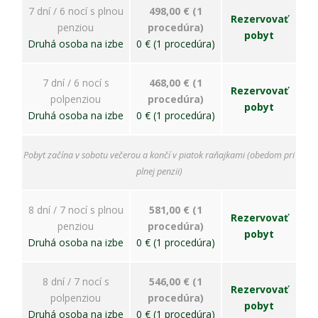
spokojnosť
7 dní / 6 nocí s plnou
498,00 € (1
Aby naša
Rezervovať
penziou
procedúra)
stránka počas
pobyt
vašej návštevy
Druhá osoba na izbe
0 € (1 procedúra)
fungovala čo
najlepšie. Ak
tieto súbory
7 dní / 6 nocí s
468,00 € (1
Rezervovať
cookie
polpenziou
procedúra)
pobyt
odmietnete,
Druhá osoba na izbe
0 € (1 procedúra)
niektoré
funkcie z
webovej
Pobyt začína v sobotu večerou a končí v piatok raňajkami (obedom pri
stránky
plnej penzii)
zmiznú.
8 dní / 7 nocí s plnou
581,00 € (1
Rezervovať
Marketing
penziou
procedúra)
pobyt
Používame
Druhá osoba na izbe
0 € (1 procedúra)
marketingové
cookies na
zobrazovanie
8 dní / 7 nocí s
546,00 € (1
Rezervovať
relevantnej
polpenziou
procedúra)
pobyt
reklamy a meranie
Druhá osoba na izbe
0 € (1 procedúra)