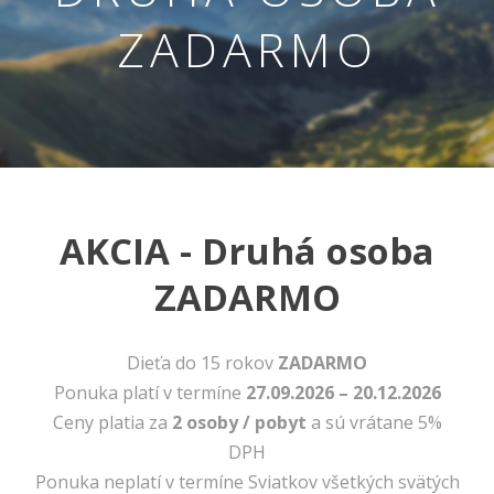
ZADARMO
AKCIA - Druhá osoba
Nevyhnutné
ZADARMO
Tieto cookies
sú
nevyhnutné
pre správne
Dieťa do 15 rokov
ZADARMO
fungovanie
Ponuka platí v termíne
27.09.2026 – 20.12.2026
našej webovej
stránky.
Ceny platia za
2 osoby / pobyt
a sú vrátane 5%
Zahŕňajú
DPH
napríklad
prihlásenie,
Ponuka neplatí v termíne Sviatkov všetkých svätých