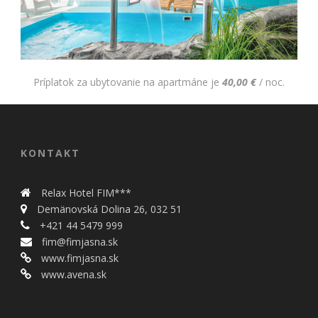
Príplatok za ubytovanie na apartmáne je
40,00 €
/ noc.
KONTAKT
Relax Hotel FIM***
Demänovská Dolina 26, 032 51
+421 44 5479 999
fim@fimjasna.sk
www.fimjasna.sk
www.avena.sk