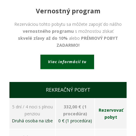
bezpečnostné
nastavenia
Vernostný program
alebo
predvyplnenie
formulárov.
Rezerváciou tohto pobytu sa môžete zapojiť do nášho
Bez týchto
vernostného programu
s možnosťou získať
cookies by
skvelé zľavy až do 10%
alebo
PRÉMIOVÝ POBYT
stránka
ZADARMO!
nemohla
správne
fungovať. Účel:
Viac informácií tu
zaistenie
funkčnosti
webu; Právny
základ:
oprávnený
REKREAČNÝ POBYT
záujem
5 dní / 4 noci s plnou
332,00 € (1
Rezervovať
Štatistiky
penziou
procedúra)
pobyt
Pomáhajú
Druhá osoba na izbe
0 € (1 procedúra)
nám
porozumieť,