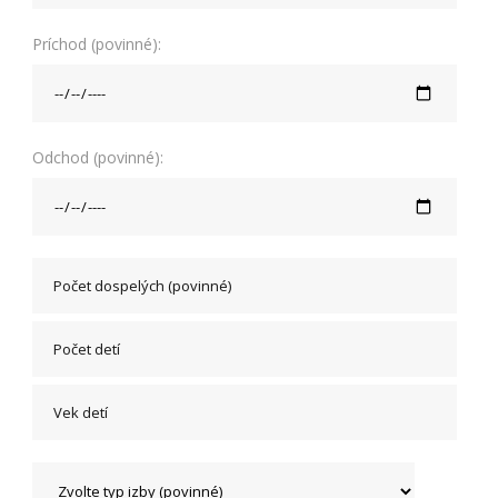
Príchod (povinné):
Odchod (povinné):
Nevyhnutné
Tieto cookies
sú
nevyhnutné
pre správne
fungovanie
našej webovej
stránky.
Zahŕňajú
napríklad
prihlásenie,