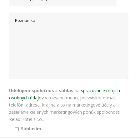
bezpečnostné
nastavenia
alebo
predvyplnenie
formulárov.
Bez týchto
cookies by
stránka
nemohla
správne
fungovať. Účel:
zaistenie
funkčnosti
webu; Právny
základ:
oprávnený
Udeľujem spoločnosti súhlas
na
spracúvanie mojich
záujem
osobných údajov
v rozsahu meno, priezvisko, e-mail,
telefón, adresa, krajina a to na marketingové účely a
zasielanie cielených marketingových ponúk spoločnosti
Štatistiky
Relax Hotel s.r.o..
Pomáhajú
Súhlasím
nám
porozumieť,