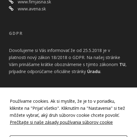
bezpečnostné
www.fimjasna.sk
nastavenia
www.avena.sk
alebo
predvyplnenie
formulárov.
Bez týchto
GDPR
cookies by
stránka
nemohla
Dovoľujeme si Vás informovať že od 25.5.2018 je v
správne
platnosti nový zákon 18/2018 o GDPR. Na našej stránke
fungovať. Účel:
Vám prinášame krátke oboznámenie s týmto zákonom
TU
,
zaistenie
funkčnosti
prípadne odporúčame oficiálne stránky
Úradu
.
webu; Právny
základ:
oprávnený
záujem
INFORMÁCIE
Používame cookies. Ak si myslíte, že je to v poriadku,
kliknite na "Prijať všetko". Kliknutím na "Nastavenia" si tiež
Nastavenia Cookies
Štatistiky
môžete vybrať, aký druh súborov cookie chcete povoliť.
Zásady používania cookies
Pomáhajú
Prečítajte si naše zásady používania súborov cookie
nám
Zásady ochrany osobných údajov
porozumieť,
GDPR