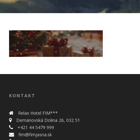
Nevyhnutné
Tieto cookies
sú
nevyhnutné
KONTAKT
pre správne
fungovanie
našej webovej
Relax Hotel FIM***
stránky.
Demänovská Dolina 26, 032 51
Zahŕňajú
+421 44 5479 999
napríklad
fim@fimjasna.sk
prihlásenie,