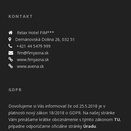
bezpečnostné
nastavenia
alebo
KONTAKT
predvyplnenie
formulárov.
Bez týchto
Relax Hotel FIM***
cookies by
Demänovská Dolina 26, 032 51
stránka
nemohla
+421 44 5479 999
správne
fim@fimjasna.sk
fungovať. Účel:
www.fimjasna.sk
zaistenie
www.avena.sk
funkčnosti
webu; Právny
základ:
oprávnený
záujem
GDPR
Dovoľujeme si Vás informovať že od 25.5.2018 je v
Štatistiky
platnosti nový zákon 18/2018 o GDPR. Na našej stránke
Pomáhajú
Vám prinášame krátke oboznámenie s týmto zákonom
TU
,
nám
porozumieť,
prípadne odporúčame oficiálne stránky
Úradu
.