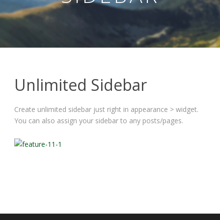
Unlimited Sidebar
Create unlimited sidebar just right in appearance > widget.
Nevyhnutné
You can also assign your sidebar to any posts/pages.
Tieto cookies
sú
nevyhnutné
pre správne
fungovanie
našej webovej
stránky.
Zahŕňajú
napríklad
prihlásenie,