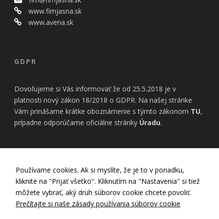
bezpečnostné
nastavenia
www.fimjasna.sk
alebo
www.avena.sk
predvyplnenie
formulárov.
Bez týchto
cookies by
GDPR
stránka
nemohla
správne
Dovoľujeme si Vás informovať že od 25.5.2018 je v
fungovať. Účel:
platnosti nový zákon 18/2018 o GDPR. Na našej stránke
zaistenie
Vám prinášame krátke oboznámenie s týmto zákonom
TU
,
funkčnosti
webu; Právny
prípadne odporúčame oficiálne stránky
Úradu
.
základ:
oprávnený
záujem
INFORMÁCIE
Používame cookies. Ak si myslíte, že je to v poriadku,
kliknite na "Prijať všetko". Kliknutím na "Nastavenia" si tiež
Štatistiky
Nastavenia Cookies
môžete vybrať, aký druh súborov cookie chcete povoliť.
Pomáhajú
Zásady používania cookies
nám
Prečítajte si naše zásady používania súborov cookie
porozumieť,
Zásady ochrany osobných údajov