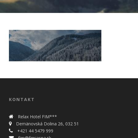
Nevyhnutné
Tieto cookies
sú
nevyhnutné
pre správne
KONTAKT
fungovanie
našej webovej
stránky.
Relax Hotel FIM***
Zahŕňajú
Demänovská Dolina 26, 032 51
napríklad
+421 44 5479 999
prihlásenie,
fim@fimjasna.sk