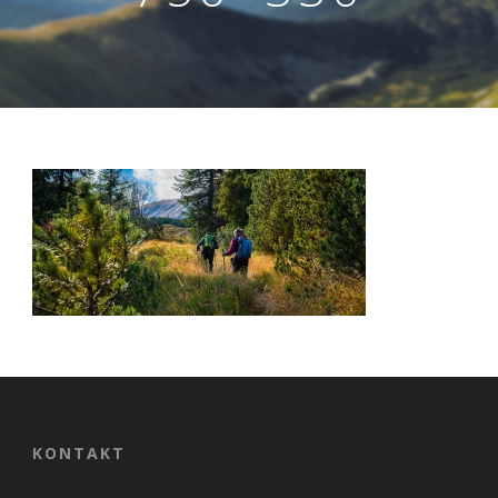
Nevyhnutné
Tieto cookies
sú
nevyhnutné
pre správne
fungovanie
našej webovej
stránky.
Zahŕňajú
KONTAKT
napríklad
prihlásenie,