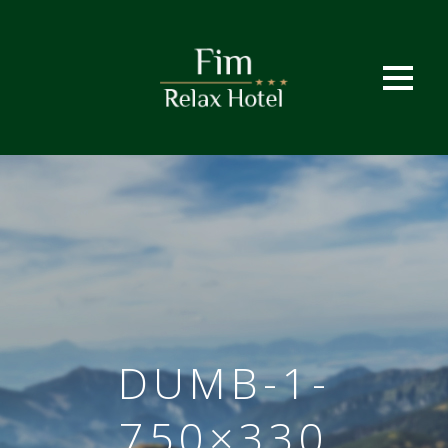
DUMB-1-
750×330