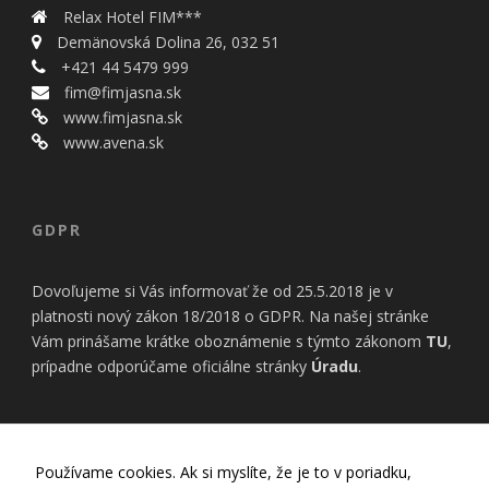
bezpečnostné
Relax Hotel FIM***
nastavenia
Demänovská Dolina 26, 032 51
alebo
predvyplnenie
+421 44 5479 999
formulárov.
fim@fimjasna.sk
Bez týchto
www.fimjasna.sk
cookies by
www.avena.sk
stránka
nemohla
správne
fungovať. Účel:
GDPR
zaistenie
funkčnosti
webu; Právny
Dovoľujeme si Vás informovať že od 25.5.2018 je v
základ:
oprávnený
platnosti nový zákon 18/2018 o GDPR. Na našej stránke
záujem
Vám prinášame krátke oboznámenie s týmto zákonom
TU
,
prípadne odporúčame oficiálne stránky
Úradu
.
Štatistiky
Pomáhajú
nám
INFORMÁCIE
porozumieť,
Používame cookies. Ak si myslíte, že je to v poriadku,