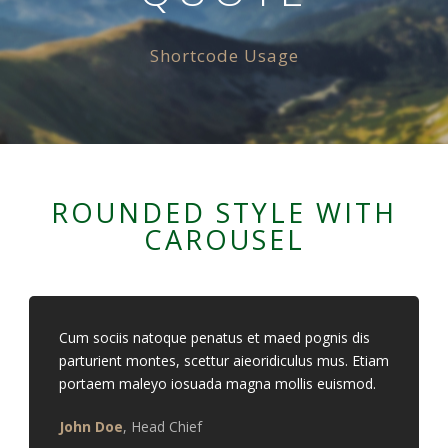
Shortcode Usage
ROUNDED STYLE WITH
CAROUSEL
Nevyhnutné
Tieto cookies
sú
nevyhnutné
pre správne
fungovanie
Cum sociis natoque penatus et maed pognis dis
našej webovej
parturient montes, scettur aieoridiculus mus. Etiam
stránky.
portaem maleyo iosuada magna mollis euismod.
Zahŕňajú
napríklad
John Doe
,
Head Chief
prihlásenie,