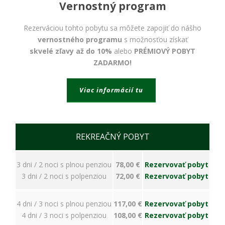
bezpečnostné
Vernostný program
nastavenia
alebo
Rezerváciou tohto pobytu sa môžete zapojiť do nášho
predvyplnenie
formulárov.
vernostného programu
s možnosťou získať
Bez týchto
skvelé zľavy až do 10%
alebo
PRÉMIOVÝ POBYT
cookies by
ZADARMO!
stránka
nemohla
správne
Viac informácií tu
fungovať. Účel:
zaistenie
funkčnosti
webu; Právny
základ:
REKREAČNÝ POBYT
oprávnený
záujem
3 dni / 2 noci s plnou penziou
78,00 €
Rezervovať pobyt
3 dni / 2 noci s polpenziou
72,00 €
Rezervovať pobyt
Štatistiky
Pomáhajú
4 dni / 3 noci s plnou penziou
117,00 €
Rezervovať pobyt
nám
4 dni / 3 noci s polpenziou
108,00 €
Rezervovať pobyt
porozumieť,