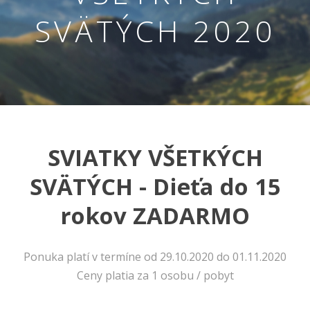
SVÄTÝCH 2020
SVIATKY VŠETKÝCH
Nevyhnutné
SVÄTÝCH - Dieťa do 15
Tieto cookies
sú
nevyhnutné
rokov ZADARMO
pre správne
fungovanie
našej webovej
Ponuka platí v termíne od 29.10.2020 do 01.11.2020
stránky.
Zahŕňajú
Ceny platia za 1 osobu / pobyt
napríklad
prihlásenie,