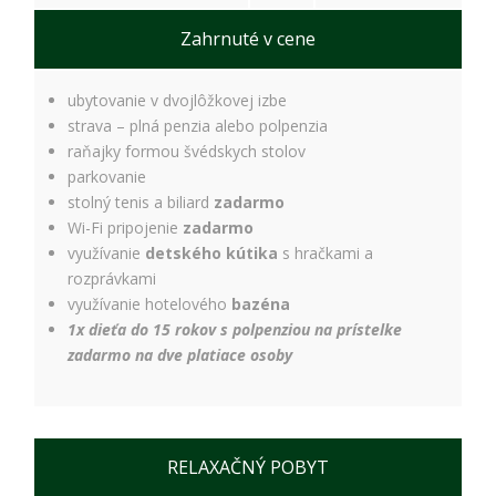
ako
návštevníci
Zahrnuté v cene
používajú
našu stránku,
aby sme ju
ubytovanie v dvojlôžkovej izbe
mohli
strava – plná penzia alebo polpenzia
zlepšovať.
Tieto
raňajky formou švédskych stolov
cookies
parkovanie
zhromažďujú
stolný tenis a biliard
zadarmo
informácie
Wi-Fi pripojenie
zadarmo
anonymne.
využívanie
detského kútika
s hračkami a
Účel: analýza
návštevnosti,
rozprávkami
vylepšenie
využívanie hotelového
bazéna
obsahu;
1x dieťa do 15 rokov s polpenziou na prístelke
Právny
zadarmo na dve platiace osoby
základ:
súhlas
návštevníka
RELAXAČNÝ POBYT
Používateľská