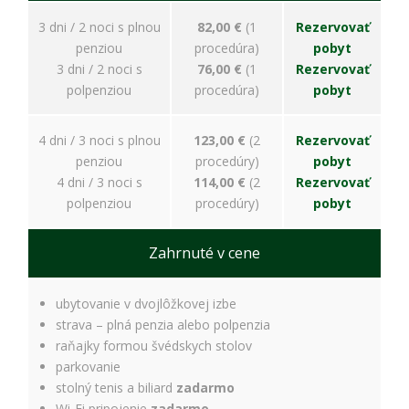
spokojnosť
Aby naša
3 dni / 2 noci s plnou
82,00 €
(1
Rezervovať
stránka počas
penziou
procedúra)
pobyt
vašej návštevy
3 dni / 2 noci s
76,00 €
(1
Rezervovať
fungovala čo
najlepšie. Ak
polpenziou
procedúra)
pobyt
tieto súbory
cookie
4 dni / 3 noci s plnou
123,00 €
(2
Rezervovať
odmietnete,
niektoré
penziou
procedúry)
pobyt
funkcie z
4 dni / 3 noci s
114,00 €
(2
Rezervovať
webovej
polpenziou
procedúry)
pobyt
stránky
zmiznú.
Zahrnuté v cene
Marketing
ubytovanie v dvojlôžkovej izbe
Používame
marketingové
strava – plná penzia alebo polpenzia
cookies na
raňajky formou švédskych stolov
zobrazovanie
parkovanie
relevantnej
stolný tenis a biliard
zadarmo
reklamy a meranie
Wi-Fi pripojenie
zadarmo