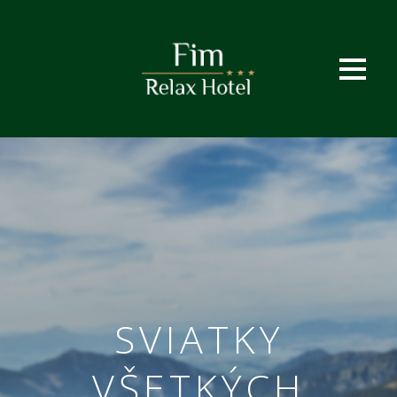
SVIATKY
VŠETKÝCH