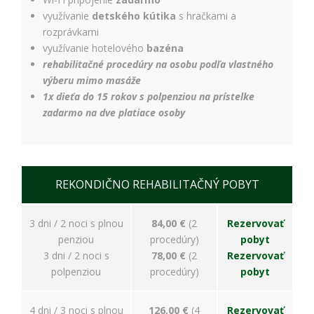
úspešnosti našich
reklamných
využívanie
detského kútika
s hračkami a
kampaní. Tieto
rozprávkami
cookies môžu byť
využívanie hotelového
bazéna
nastavené aj
rehabilitačné procedúry na osobu podľa vlastného
partnermi, ako je
výberu mimo masáže
Google. Účel:
zobrazovanie
1x dieťa do 15 rokov s polpenziou na prístelke
personalizovaných
zadarmo na dve platiace osoby
reklám; Právny
základ: súhlas
návštevníka
REKONDIČNO REHABILITAČNÝ POBYT
3 dni / 2 noci s plnou
84,00 €
(2
Rezervovať
penziou
procedúry)
pobyt
3 dni / 2 noci s
78,00 €
(2
Rezervovať
polpenziou
procedúry)
pobyt
4 dni / 3 noci s plnou
126,00 €
(4
Rezervovať