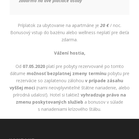
zadarmo na dve platiace osoby
Príplatok za ubytovanie na apartmáne je
20 €
/ noc.
Bonusový vstup do bazénu alebo wellness neplatí pre dieťa
zdarma.
Vážení hostia,
Od
07.05.2020
platí pre pobyty rezervované po tomto
dátume
možnosť bezplatnej zmeny termínu
pobytu pre
rezervácie so zaplatenou zálohou
v prípade zásahu
vyššej moci
(nami neovplyvniteľné štátne nariadenie, alebo
prírodná udalosť). Hotel si taktiež
vyhradzuje právo na
zmenu poskytovaných služieb
a bonusov v súlade
s nariadeniami krízového štábu.