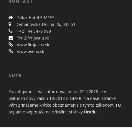
KONTAKT
Relax Hotel FIM***
Demänovská Dolina 26, 032 51
+421 44 5479 999
fim@fimjasna.sk
www.fimjasna.sk
www.avena.sk
GDPR
Dovoľujeme si Vás informovať že od 25.5.2018 je v
platnosti nový zákon 18/2018 o GDPR. Na našej stránke
Vám prinášame krátke oboznámenie s týmto zákonom
TU
,
prípadne odporúčame oficiálne stránky
Úradu
.