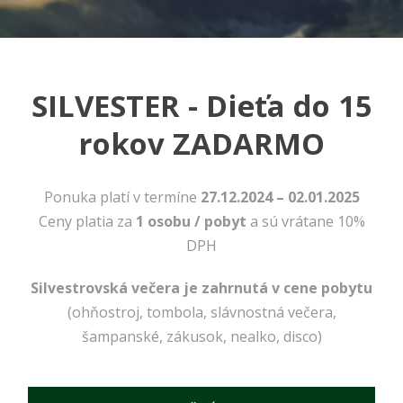
SILVESTER - Dieťa do 15
rokov ZADARMO
Ponuka platí v termíne
27.12.2024 – 02.01.2025
Nevyhnutné
Ceny platia za
1 osobu / pobyt
a sú vrátane 10%
Tieto cookies
DPH
sú
nevyhnutné
pre správne
Silvestrovská večera je zahrnutá v cene pobytu
fungovanie
(ohňostroj, tombola, slávnostná večera,
našej webovej
šampanské, zákusok, nealko, disco)
stránky.
Zahŕňajú
napríklad
prihlásenie,