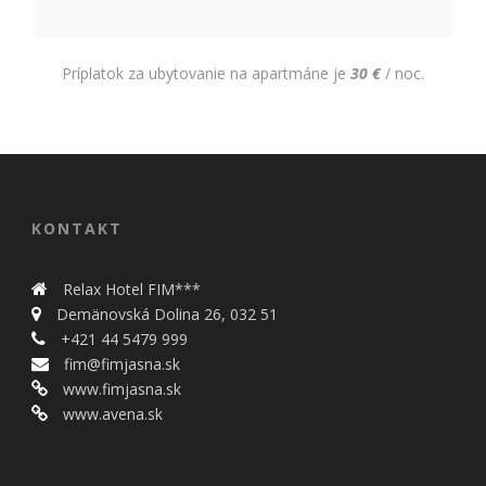
Príplatok za ubytovanie na apartmáne je
30 €
/ noc.
KONTAKT
Relax Hotel FIM***
Demänovská Dolina 26, 032 51
+421 44 5479 999
fim@fimjasna.sk
www.fimjasna.sk
www.avena.sk