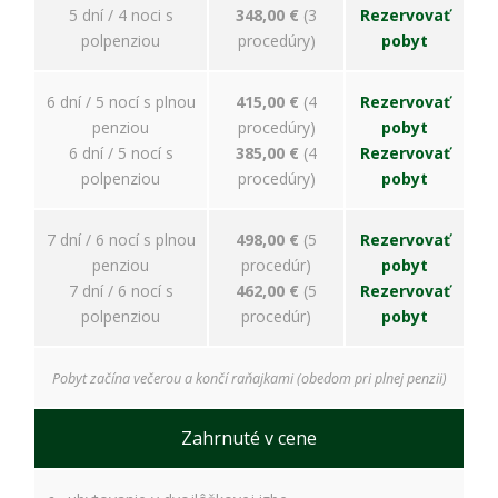
spokojnosť
5 dní / 4 noci s
348,00 €
(3
Rezervovať
Aby naša
polpenziou
procedúry)
pobyt
stránka počas
vašej návštevy
fungovala čo
6 dní / 5 nocí s plnou
415,00 €
(4
Rezervovať
najlepšie. Ak
penziou
procedúry)
pobyt
tieto súbory
cookie
6 dní / 5 nocí s
385,00 €
(4
Rezervovať
odmietnete,
polpenziou
procedúry)
pobyt
niektoré
funkcie z
webovej
7 dní / 6 nocí s plnou
498,00 €
(5
Rezervovať
stránky
penziou
procedúr)
pobyt
zmiznú.
7 dní / 6 nocí s
462,00 €
(5
Rezervovať
polpenziou
procedúr)
pobyt
Marketing
Používame
Pobyt začína večerou a končí raňajkami (obedom pri plnej penzii)
marketingové
cookies na
Zahrnuté v cene
zobrazovanie
relevantnej
reklamy a meranie