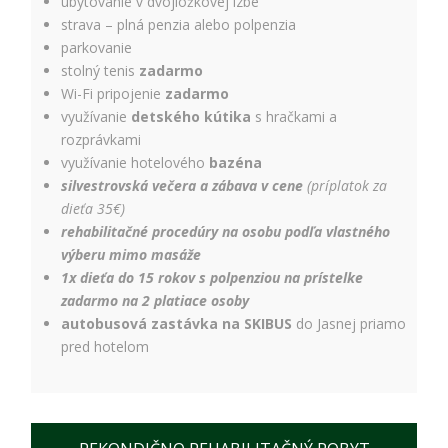
ubytovanie v dvojlôžkovej izbe
úspešnosti našich
reklamných
strava – plná penzia alebo polpenzia
kampaní. Tieto
parkovanie
cookies môžu byť
stolný tenis
zadarmo
nastavené aj
Wi-Fi pripojenie
zadarmo
partnermi, ako je
Google. Účel:
využívanie
detského kútika
s hračkami a
zobrazovanie
rozprávkami
personalizovaných
využívanie hotelového
bazéna
reklám; Právny
silvestrovská večera a zábava v cene
(príplatok za
základ: súhlas
dieťa 35€)
návštevníka
rehabilitačné procedúry na osobu podľa vlastného
výberu mimo masáže
1x dieťa do 15 rokov s polpenziou na prístelke
zadarmo na 2 platiace osoby
autobusová zastávka na SKIBUS
do Jasnej priamo
pred hotelom