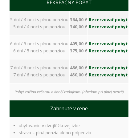
bezpečnostné
REKREAČNÝ POBYT
nastavenia
alebo
predvyplnenie
5 dní / 4 noci s plnou penziou
364,00 €
Rezervovať pobyt
formulárov.
5 dní / 4 noci s polpenziou
340,00 €
Rezervovať pobyt
Bez týchto
cookies by
stránka
6 dní / 5 nocí s plnou penziou
405,00 €
Rezervovať pobyt
nemohla
6 dní / 5 nocí s polpenziou
375,00 €
Rezervovať pobyt
správne
fungovať. Účel:
zaistenie
7 dní / 6 nocí s plnou penziou
486,00 €
Rezervovať pobyt
funkčnosti
7 dní / 6 nocí s polpenziou
450,00 €
Rezervovať pobyt
webu; Právny
základ:
oprávnený
Pobyt začína večerou a končí raňajkami (obedom pri plnej penzii)
záujem
Zahrnuté v cene
Štatistiky
Pomáhajú
ubytovanie v dvojlôžkovej izbe
nám
strava – plná penzia alebo polpenzia
porozumieť,