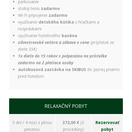
ako
parkovanie
návštevníci
stolný tenis
zadarmo
používajú
Wi-Fi pripojenie
zadarmo
našu stránku,
využívanie
detského kútika
s hračkami a
aby sme ju
mohli
rozprávkami
zlepšovať.
využívanie hotelového
bazéna
Tieto
silvestrovská večera a zábava v cene
(príplatok za
cookies
dieťa 35€)
zhromažďujú
1x dieťa do 15 rokov s polpenziou na prístelke
informácie
anonymne.
zadarmo na 2 platiace osoby
Účel: analýza
autobusová zastávka na SKIBUS
do Jasnej priamo
návštevnosti,
pred hotelom
vylepšenie
obsahu;
Právny
základ:
súhlas
RELAXAČNÝ POBYT
návštevníka
5 dní / 4 noci s plnou
372,00 €
(3
Rezervovať
Používateľská
penziou
procedúry)
pobyt