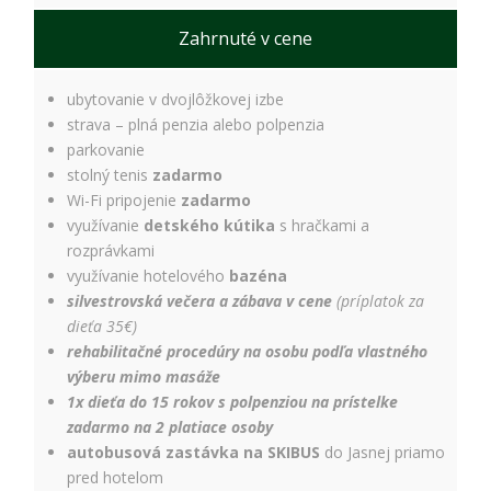
Zahrnuté v cene
ubytovanie v dvojlôžkovej izbe
strava – plná penzia alebo polpenzia
parkovanie
stolný tenis
zadarmo
Wi-Fi pripojenie
zadarmo
využívanie
detského kútika
s hračkami a
rozprávkami
využívanie hotelového
bazéna
silvestrovská večera a zábava v cene
(príplatok za
dieťa 35€)
rehabilitačné procedúry na osobu podľa vlastného
výberu mimo masáže
1x dieťa do 15 rokov s polpenziou na prístelke
zadarmo na 2 platiace osoby
autobusová zastávka na SKIBUS
do Jasnej priamo
pred hotelom