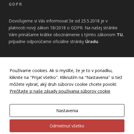
GDPR
Dovoľujeme si Vás informovať že od 25.5.2018 je v
platnosti nový zákon 18/2018 o GDPR. Na našej stránke
Vám prinášame krátke oboznámenie s týmto zákonom
TU
,
prípadne odporúčame oficiálne stránky
Úradu
.
INFORMÁCIE
Používame cookies. Ak si myslíte, že je to v poriadku,
kliknite na "Prijať všetko". Kliknutím na "Nastavenia" si tiež
Nastavenia Cookies
môžete vybrať, aký druh súborov cookie chcete povoliť.
Zásady používania cookies
Prečítajte si naše zásady používania súborov cookie
Zásady ochrany osobných údajov
GDPR
Všeobecné obchodné podmienky
Nastavenia
Záručný a reklamačný poriadok
Ubytovací poriadok
Odmietnuť všetko