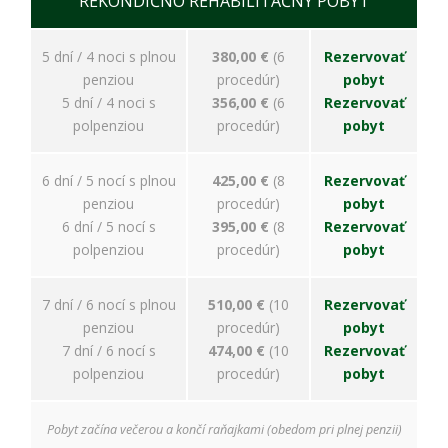
REKONDIČNO REHABILITAČNÝ POBYT
5 dní / 4 noci s plnou
380,00 €
(6
Rezervovať
penziou
procedúr)
pobyt
5 dní / 4 noci s
356,00 €
(6
Rezervovať
polpenziou
procedúr)
pobyt
6 dní / 5 nocí s plnou
425,00 €
(8
Rezervovať
penziou
procedúr)
pobyt
6 dní / 5 nocí s
395,00 €
(8
Rezervovať
polpenziou
procedúr)
pobyt
7 dní / 6 nocí s plnou
510,00 €
(10
Rezervovať
penziou
procedúr)
pobyt
7 dní / 6 nocí s
474,00 €
(10
Rezervovať
polpenziou
procedúr)
pobyt
Pobyt začína večerou a končí raňajkami (obedom pri plnej penzii)