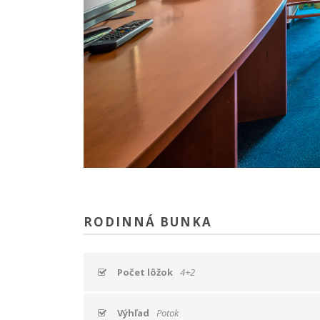
RODINNÁ BUNKA
Počet lôžok
4+2
Výhľad
Potok