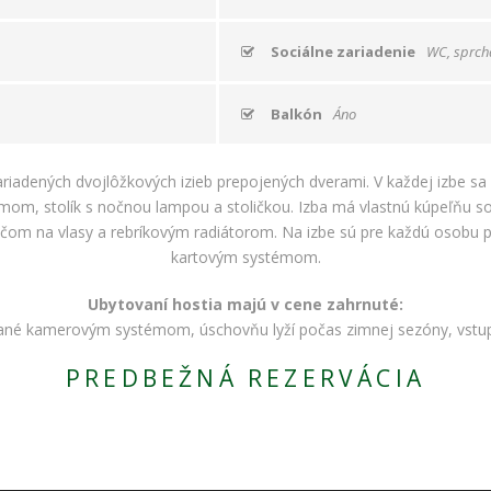
ako
návštevníci
používajú
Sociálne zariadenie
WC, sprch
našu stránku,
aby sme ju
mohli
Balkón
Áno
zlepšovať.
Tieto
cookies
iadených dvojlôžkových izieb prepojených dverami. V každej izbe sa
zhromažďujú
príjmom, stolík s nočnou lampou a stoličkou. Izba má vlastnú kúpeľ
informácie
om na vlasy a rebríkovým radiátorom. Na izbe sú pre každú osobu pr
anonymne.
Účel: analýza
kartovým systémom.
návštevnosti,
vylepšenie
Ubytovaní hostia majú v cene zahrnuté:
obsahu;
vané kamerovým systémom, úschovňu lyží počas zimnej sezóny, vstup 
Právny
základ:
PREDBEŽNÁ REZERVÁCIA
súhlas
návštevníka
Používateľská