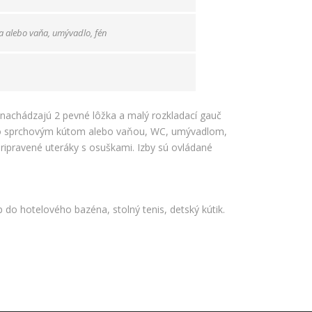
a alebo vaňa, umývadlo, fén
 nachádzajú 2 pevné lôžka a malý rozkladací gauč
ňu so sprchovým kútom alebo vaňou, WC, umývadlom,
ipravené uteráky s osuškami. Izby sú ovládané
do hotelového bazéna, stolný tenis, detský kútik.