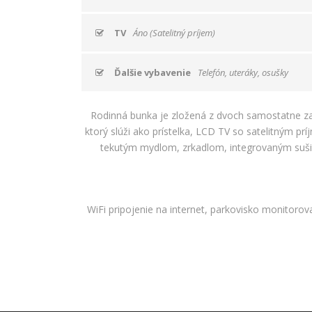
TV
Áno (Satelitný príjem)
Ďalšie vybavenie
Telefón, uteráky, osušky
Rodinná bunka je zložená z dvoch samostatne zar
ktorý slúži ako prístelka, LCD TV so satelitným 
tekutým mydlom, zrkadlom, integrovaným sušič
WiFi pripojenie na internet, parkovisko monitoro