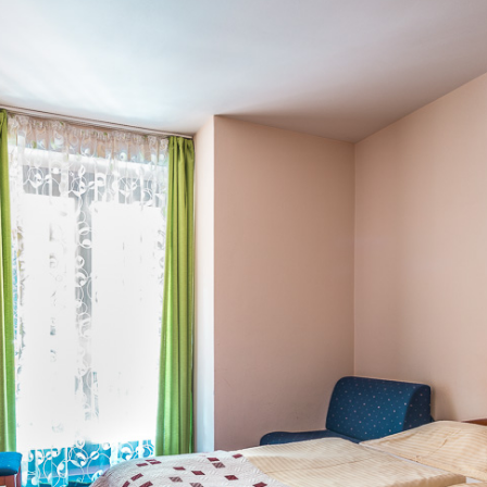
Nevyhnutné
Tieto cookies
sú
nevyhnutné
pre správne
fungovanie
našej webovej
stránky.
Zahŕňajú
napríklad
prihlásenie,