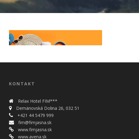
Nevyhnutné
Tieto cookies
KONTAKT
sú
nevyhnutné
pre správne
Relax Hotel FIM***
fungovanie
Demänovská Dolina 26, 032 51
našej webovej
+421 44 5479 999
stránky.
Zahŕňajú
fim@fimjasna.sk
napríklad
www.fimjasna.sk
prihlásenie,
www.avena.sk