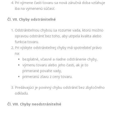
Pri výmene časti tovaru sa nová záručná doba vzťahuje
iba na vymenenú súčasť.
Čl. VII. Chyby odstrániteľné
Odstrániteľnou chybou sa rozumie vada, ktorú možno
opravou odstrániť bez toho, aby utrpela kvalita alebo
funkcia tovaru.
Pri výskyte odstrániteľnej chyby má spotrebiteľ právo
na:
bezplatné, včasné a riadne odstránenie chyby,
výmenu tovaru alebo jeho časti, ak je to
primerané povahe vady,
primeranú zľavu z ceny tovaru.
Predávajúci je povinný chybu odstrániť bez zbytočného
odkladu.
Čl. VIII. Chyby neodstrániteľné