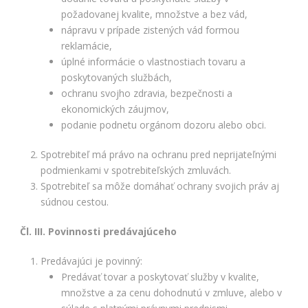
spokojnosť
požadovanej kvalite, množstve a bez vád,
Aby naša
stránka počas
nápravu v prípade zistených vád formou
vašej návštevy
reklamácie,
fungovala čo
úplné informácie o vlastnostiach tovaru a
najlepšie. Ak
poskytovaných službách,
tieto súbory
cookie
ochranu svojho zdravia, bezpečnosti a
odmietnete,
ekonomických záujmov,
niektoré
podanie podnetu orgánom dozoru alebo obci.
funkcie z
webovej
Spotrebiteľ má právo na ochranu pred neprijateľnými
stránky
podmienkami v spotrebiteľských zmluvách.
zmiznú.
Spotrebiteľ sa môže domáhať ochrany svojich práv aj
súdnou cestou.
Marketing
Používame
Čl. III. Povinnosti predávajúceho
marketingové
cookies na
Predávajúci je povinný:
zobrazovanie
Predávať tovar a poskytovať služby v kvalite,
relevantnej
množstve a za cenu dohodnutú v zmluve, alebo v
reklamy a meranie