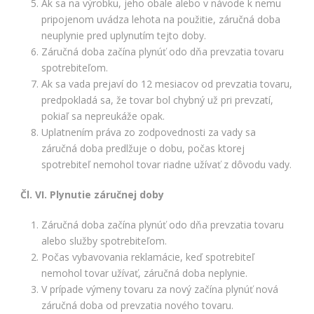
Ak sa na výrobku, jeho obale alebo v návode k nemu
pripojenom uvádza lehota na použitie, záručná doba
neuplynie pred uplynutím tejto doby.
Záručná doba začína plynúť odo dňa prevzatia tovaru
spotrebiteľom.
Ak sa vada prejaví do 12 mesiacov od prevzatia tovaru,
predpokladá sa, že tovar bol chybný už pri prevzatí,
pokiaľ sa nepreukáže opak.
Uplatnením práva zo zodpovednosti za vady sa
záručná doba predlžuje o dobu, počas ktorej
spotrebiteľ nemohol tovar riadne užívať z dôvodu vady.
Čl. VI. Plynutie záručnej doby
Záručná doba začína plynúť odo dňa prevzatia tovaru
alebo služby spotrebiteľom.
Počas vybavovania reklamácie, keď spotrebiteľ
nemohol tovar užívať, záručná doba neplynie.
V prípade výmeny tovaru za nový začína plynúť nová
záručná doba od prevzatia nového tovaru.