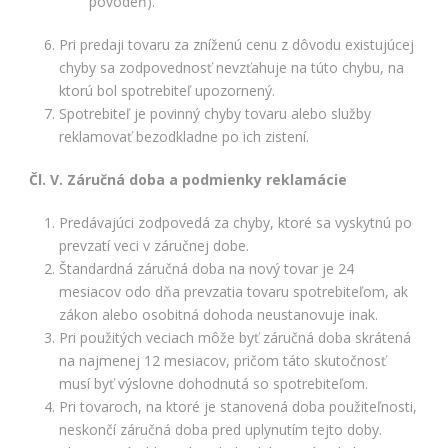
povodeň).
Pri predaji tovaru za zníženú cenu z dôvodu existujúcej
chyby sa zodpovednosť nevzťahuje na túto chybu, na
ktorú bol spotrebiteľ upozornený.
Spotrebiteľ je povinný chyby tovaru alebo služby
reklamovať bezodkladne po ich zistení.
Čl. V. Záručná doba a podmienky reklamácie
Predávajúci zodpovedá za chyby, ktoré sa vyskytnú po
prevzatí veci v záručnej dobe.
Štandardná záručná doba na nový tovar je 24
mesiacov odo dňa prevzatia tovaru spotrebiteľom, ak
zákon alebo osobitná dohoda neustanovuje inak.
Pri použitých veciach môže byť záručná doba skrátená
na najmenej 12 mesiacov, pričom táto skutočnosť
musí byť výslovne dohodnutá so spotrebiteľom.
Pri tovaroch, na ktoré je stanovená doba použiteľnosti,
neskončí záručná doba pred uplynutím tejto doby.