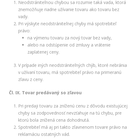
Neodstrániteľnou chybou sa rozumie taká vada, ktorá
znemožňuje riadne užívanie tovaru ako tovaru bez
vady.
Pri výskyte neodstrániteľnej chyby má spotrebiteľ
právo:
na výmenu tovaru za nový tovar bez vady,
alebo na odstúpenie od zmluvy a vrátenie
zaplatenej ceny.
V prípade iných neodstrániteľných chýb, ktoré nebránia
v užívaní tovaru, má spotrebiteľ právo na primeranú
zľavu z ceny.
Čl. IX. Tovar predávaný so zľavou
Pri predaji tovaru za zníženú cenu z dôvodu existujúcej
chyby sa zodpovednosť nevzťahuje na tú chybu, pre
ktorú bola znížená cena dohodnutá.
Spotrebiteľ má aj pri takto zľavnenom tovare právo na
reklamáciu ostatných vád.