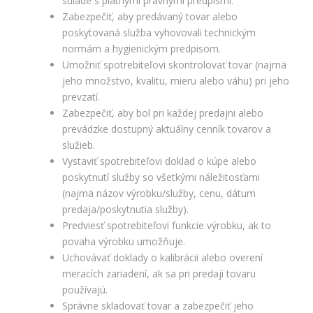
súlade s platnými právnymi predpismi.
úspešnosti našich
reklamných
Zabezpečiť, aby predávaný tovar alebo
kampaní. Tieto
poskytovaná služba vyhovovali technickým
cookies môžu byť
normám a hygienickým predpisom.
nastavené aj
Umožniť spotrebiteľovi skontrolovať tovar (najmä
partnermi, ako je
jeho množstvo, kvalitu, mieru alebo váhu) pri jeho
Google. Účel:
zobrazovanie
prevzatí.
personalizovaných
Zabezpečiť, aby bol pri každej predajni alebo
reklám; Právny
prevádzke dostupný aktuálny cenník tovarov a
základ: súhlas
služieb.
návštevníka
Vystaviť spotrebiteľovi doklad o kúpe alebo
poskytnutí služby so všetkými náležitosťami
(najmä názov výrobku/služby, cenu, dátum
predaja/poskytnutia služby).
Predviesť spotrebiteľovi funkcie výrobku, ak to
povaha výrobku umožňuje.
Uchovávať doklady o kalibrácii alebo overení
meracích zariadení, ak sa pri predaji tovaru
používajú.
Správne skladovať tovar a zabezpečiť jeho