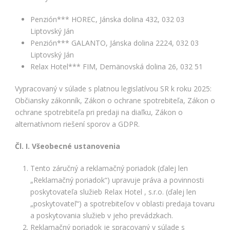
bezpečnostné
nastavenia
Penzión*** HOREC, Jánska dolina 432, 032 03
alebo
predvyplnenie
Liptovský Ján
formulárov.
Penzión*** GALANTO, Jánska dolina 2224, 032 03
Bez týchto
Liptovský Ján
cookies by
Relax Hotel*** FIM, Demänovská dolina 26, 032 51
stránka
nemohla
Vypracovaný v súlade s platnou legislatívou SR k roku 2025:
správne
fungovať. Účel:
Občiansky zákonník, Zákon o ochrane spotrebiteľa, Zákon o
zaistenie
ochrane spotrebiteľa pri predaji na diaľku, Zákon o
funkčnosti
alternatívnom riešení sporov a GDPR.
webu; Právny
základ:
Čl. I. Všeobecné ustanovenia
oprávnený
záujem
Tento záručný a reklamačný poriadok (ďalej len
„Reklamačný poriadok“) upravuje práva a povinnosti
Štatistiky
poskytovateľa služieb Relax Hotel , s.r.o. (ďalej len
Pomáhajú
„poskytovateľ“) a spotrebiteľov v oblasti predaja tovaru
nám
a poskytovania služieb v jeho prevádzkach.
porozumieť,
Reklamačný poriadok je spracovaný v súlade s