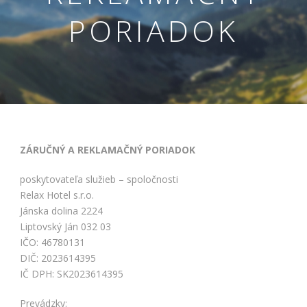
PORIADOK
ZÁRUČNÝ A REKLAMAČNÝ PORIADOK
Nevyhnutné
Tieto cookies
poskytovateľa služieb – spoločnosti
sú
Relax Hotel s.r.o.
nevyhnutné
Jánska dolina 2224
pre správne
Liptovský Ján 032 03
fungovanie
IČO: 46780131
našej webovej
stránky.
DIČ: 2023614395
Zahŕňajú
IČ DPH: SK2023614395
napríklad
prihlásenie,
Prevádzky: