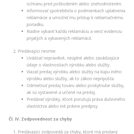
ochranu pred poškodením alebo znehodnotením.
Informovať spotrebiteľa o podmienkach uplatnenia
reklamácie a umožniť mu prístup k reklamačnému
poriadku.
Riadne vybaviť každú reklamáciu a viesť evidenciu
prijatých a vybavených reklamácií.
Predávajúci nesmie:
Uvádzať nepravdivé, neúplné alebo zavádzajúce
údaje o vlastnostiach výrobku alebo služby.
Viazať predaj výrobku alebo služby na kúpu iného
výrobku alebo služby, ak to zákon nepripúšťa.
Odmietnuť predaj tovaru alebo poskytnutie služby,
ak sú vystavené a určené na predaj.
Predávať výrobky, ktoré porušujú práva duševného
vlastníctva alebo iné právne predpisy.
Čl. IV. Zodpovednosť za chyby
Predávajúci zodpovedá za chyby, ktoré má predaný