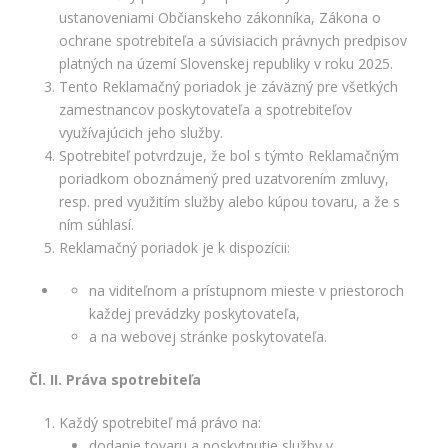
ako
ustanoveniami Občianskeho zákonníka, Zákona o
návštevníci
používajú
ochrane spotrebiteľa a súvisiacich právnych predpisov
našu stránku,
platných na území Slovenskej republiky v roku 2025.
aby sme ju
Tento Reklamačný poriadok je záväzný pre všetkých
mohli
zamestnancov poskytovateľa a spotrebiteľov
zlepšovať.
využívajúcich jeho služby.
Tieto
cookies
Spotrebiteľ potvrdzuje, že bol s týmto Reklamačným
zhromažďujú
poriadkom oboznámený pred uzatvorením zmluvy,
informácie
resp. pred využitím služby alebo kúpou tovaru, a že s
anonymne.
ním súhlasí.
Účel: analýza
Reklamačný poriadok je k dispozícii:
návštevnosti,
vylepšenie
obsahu;
na viditeľnom a prístupnom mieste v priestoroch
Právny
každej prevádzky poskytovateľa,
základ:
a na webovej stránke poskytovateľa.
súhlas
návštevníka
Čl. II. Práva spotrebiteľa
Každý spotrebiteľ má právo na:
Používateľská
dodanie tovaru a poskytnutie služby v