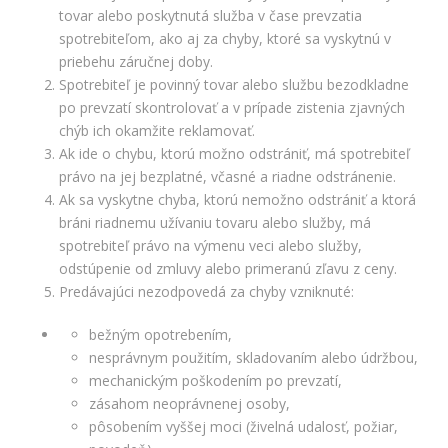
tovar alebo poskytnutá služba v čase prevzatia
spotrebiteľom, ako aj za chyby, ktoré sa vyskytnú v
priebehu záručnej doby.
Spotrebiteľ je povinný tovar alebo službu bezodkladne
po prevzatí skontrolovať a v prípade zistenia zjavných
chýb ich okamžite reklamovať.
Ak ide o chybu, ktorú možno odstrániť, má spotrebiteľ
právo na jej bezplatné, včasné a riadne odstránenie.
Ak sa vyskytne chyba, ktorú nemožno odstrániť a ktorá
bráni riadnemu užívaniu tovaru alebo služby, má
spotrebiteľ právo na výmenu veci alebo služby,
odstúpenie od zmluvy alebo primeranú zľavu z ceny.
Predávajúci nezodpovedá za chyby vzniknuté:
bežným opotrebením,
nesprávnym použitím, skladovaním alebo údržbou,
mechanickým poškodením po prevzatí,
zásahom neoprávnenej osoby,
pôsobením vyššej moci (živelná udalosť, požiar,