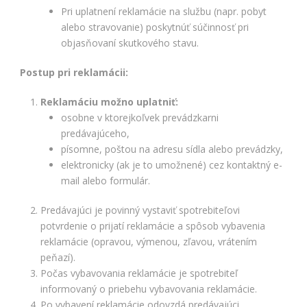
Pri uplatnení reklamácie na službu (napr. pobyt
alebo stravovanie) poskytnúť súčinnosť pri
objasňovaní skutkového stavu.
Postup pri reklamácii:
Reklamáciu možno uplatniť:
osobne v ktorejkoľvek prevádzkarni
predávajúceho,
písomne, poštou na adresu sídla alebo prevádzky,
elektronicky (ak je to umožnené) cez kontaktný e-
mail alebo formulár.
Predávajúci je povinný vystaviť spotrebiteľovi
potvrdenie o prijatí reklamácie a spôsob vybavenia
reklamácie (opravou, výmenou, zľavou, vrátením
peňazí).
Počas vybavovania reklamácie je spotrebiteľ
informovaný o priebehu vybavovania reklamácie.
Po vybavení reklamácie odovzdá predávajúci