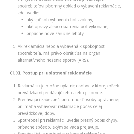
spotrebiteľovi písomný doklad o vybavení reklamácie,
kde uvedie:
aký spôsob vybavenia bol zvolený,
aké opravy alebo opatrenia boli vykonané,
prípadné nové záručné lehoty.
Ak reklamácia nebola vybavená k spokojnosti
spotrebiteľa, má právo obrátiť sa na orgán
alternatívneho riešenia sporov (ARS).
Čl. XI. Postup pri uplatnení reklamácie
Reklamáciu je možné uplatniť osobne v ktorejkoľvek
prevádzkarni predávajúceho alebo písomne.
Predávajúci zabezpečí prítomnosť osoby oprávnenej
prijímať a vybavovať reklamácie počas celej
prevádzkovej doby.
Spotrebiteľ pri reklamácii uvedie presný popis chyby,
prípadne spôsob, akým sa vada prejavuje.
Predávajúci je povinný o vybavení reklamácie