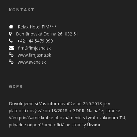
KONTAKT
Relax Hotel FIM***
Demänovská Dolina 26, 032 51
+421 44 5479 999
fim@fimjasna.sk
www.fimjasna.sk
www.avena.sk
GDPR
Dovoľujeme si Vás informovať že od 25.5.2018 je v
platnosti nový zákon 18/2018 o GDPR. Na našej stránke
Vám prinášame krátke oboznámenie s týmto zákonom
TU
,
prípadne odporúčame oficiálne stránky
Úradu
.