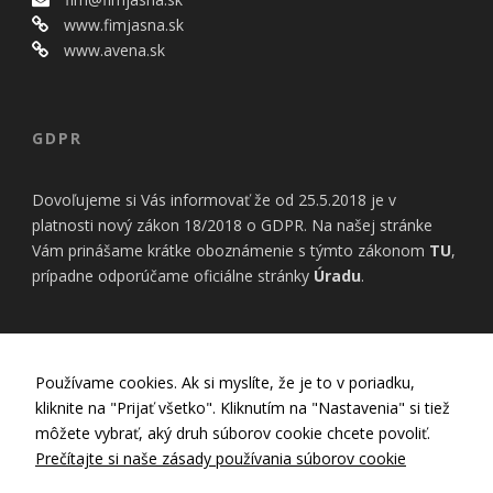
bezpečnostné
nastavenia
www.fimjasna.sk
alebo
www.avena.sk
predvyplnenie
formulárov.
Bez týchto
cookies by
GDPR
stránka
nemohla
správne
Dovoľujeme si Vás informovať že od 25.5.2018 je v
fungovať. Účel:
platnosti nový zákon 18/2018 o GDPR. Na našej stránke
zaistenie
Vám prinášame krátke oboznámenie s týmto zákonom
TU
,
funkčnosti
webu; Právny
prípadne odporúčame oficiálne stránky
Úradu
.
základ:
oprávnený
záujem
INFORMÁCIE
Používame cookies. Ak si myslíte, že je to v poriadku,
kliknite na "Prijať všetko". Kliknutím na "Nastavenia" si tiež
Štatistiky
Nastavenia Cookies
môžete vybrať, aký druh súborov cookie chcete povoliť.
Pomáhajú
Zásady používania cookies
nám
Prečítajte si naše zásady používania súborov cookie
porozumieť,
Zásady ochrany osobných údajov