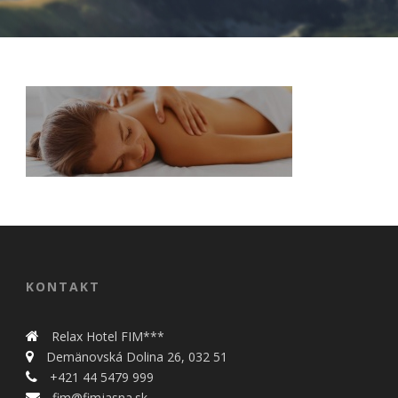
Nevyhnutné
Tieto cookies
sú
nevyhnutné
pre správne
KONTAKT
fungovanie
našej webovej
stránky.
Relax Hotel FIM***
Zahŕňajú
Demänovská Dolina 26, 032 51
napríklad
+421 44 5479 999
prihlásenie,
fim@fimjasna.sk