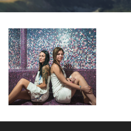
Nevyhnutné
Tieto cookies
sú
nevyhnutné
pre správne
fungovanie
našej webovej
stránky.
Zahŕňajú
napríklad
prihlásenie,