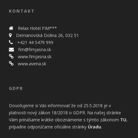
bezpečnostné
nastavenia
KONTAKT
alebo
predvyplnenie
formulárov.
Relax Hotel FIM***
Bez týchto
Demänovská Dolina 26, 032 51
cookies by
stránka
+421 44 5479 999
nemohla
fim@fimjasna.sk
správne
www.fimjasna.sk
fungovať. Účel:
www.avena.sk
zaistenie
funkčnosti
webu; Právny
základ:
GDPR
oprávnený
záujem
Dovoľujeme si Vás informovať že od 25.5.2018 je v
platnosti nový zákon 18/2018 o GDPR. Na našej stránke
Štatistiky
Vám prinášame krátke oboznámenie s týmto zákonom
TU
,
Pomáhajú
prípadne odporúčame oficiálne stránky
Úradu
.
nám
porozumieť,