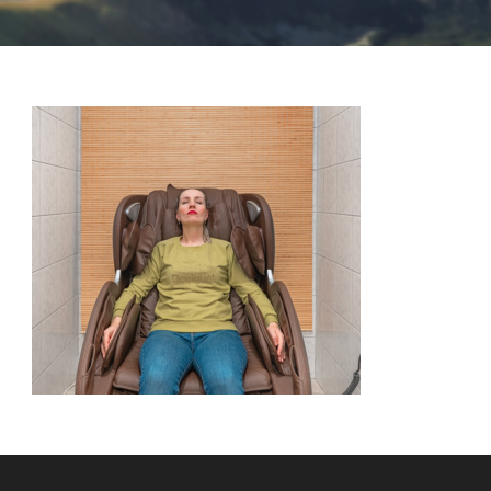
Nevyhnutné
Tieto cookies
sú
nevyhnutné
pre správne
fungovanie
našej webovej
stránky.
Zahŕňajú
napríklad
prihlásenie,