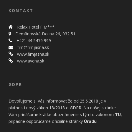
bezpečnostné
nastavenia
KONTAKT
alebo
predvyplnenie
formulárov.
Relax Hotel FIM***
Bez týchto
Demänovská Dolina 26, 032 51
cookies by
stránka
+421 44 5479 999
nemohla
fim@fimjasna.sk
správne
www.fimjasna.sk
fungovať. Účel:
www.avena.sk
zaistenie
funkčnosti
webu; Právny
základ:
GDPR
oprávnený
záujem
Dovoľujeme si Vás informovať že od 25.5.2018 je v
platnosti nový zákon 18/2018 o GDPR. Na našej stránke
Štatistiky
Vám prinášame krátke oboznámenie s týmto zákonom
TU
,
Pomáhajú
prípadne odporúčame oficiálne stránky
Úradu
.
nám
porozumieť,