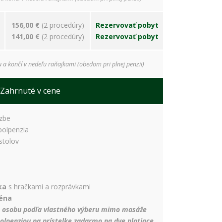
156,00 €
(2 procedúry)
Rezervovať pobyt
141,00 €
(2 procedúry)
Rezervovať pobyt
u a končí v nedeľu raňajkami (obedom pri plnej penzii)
Zahrnuté v cene
izbe
polpenzia
stolov
ka
s hračkami a rozprávkami
éna
a osobu podľa vlastného výberu mimo masáže
polpenziou na prístelke zadarmo na dve platiace