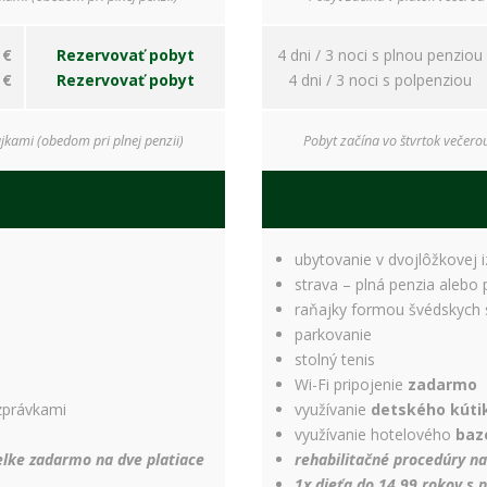
bezpečnostné
nastavenia
alebo
 €
Rezervovať pobyt
4 dni / 3 noci s plnou penziou
predvyplnenie
 €
Rezervovať pobyt
4 dni / 3 noci s polpenziou
formulárov.
Bez týchto
cookies by
jkami (obedom pri plnej penzii)
Pobyt začína vo štvrtok večero
stránka
nemohla
správne
fungovať. Účel:
zaistenie
funkčnosti
ubytovanie v dvojlôžkovej 
webu; Právny
strava – plná penzia alebo 
základ:
raňajky formou švédskych 
oprávnený
záujem
parkovanie
stolný tenis
Wi-Fi pripojenie
zadarmo
Štatistiky
zprávkami
využívanie
detského kúti
Pomáhajú
využívanie hotelového
baz
nám
telke zadarmo na dve platiace
rehabilitačné procedúry n
porozumieť,
1x dieťa do 14,99 rokov s 