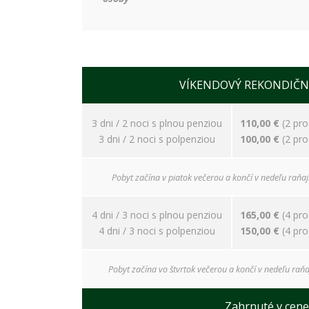
VÍKENDOVÝ REKONDIČN
3 dni / 2 noci s plnou penziou
110,00 €
(2 pr
3 dni / 2 noci s polpenziou
100,00 €
(2 pr
Pobyt začína v piatok večerou a končí v nedeľu raňaj
4 dni / 3 noci s plnou penziou
165,00 €
(4 pr
4 dni / 3 noci s polpenziou
150,00 €
(4 pr
Pobyt začína vo štvrtok večerou a končí v nedeľu raňa
Zahrnuté v cene