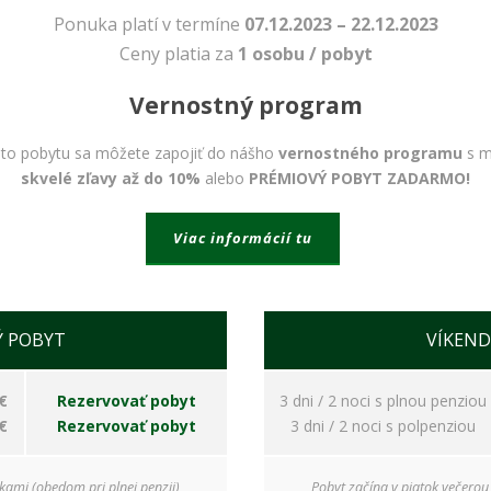
Ponuka platí v termíne
07.12.2023 – 22.12.2023
Ceny platia za
1 osobu / pobyt
Vernostný program
to pobytu sa môžete zapojiť do nášho
vernostného programu
s m
skvelé zľavy až do 10%
alebo
PRÉMIOVÝ POBYT ZADARMO!
Viac informácií tu
Nevyhnutné
Tieto cookies
sú
nevyhnutné
Ý POBYT
VÍKEND
pre správne
fungovanie
našej webovej
€
Rezervovať pobyt
3 dni / 2 noci s plnou penziou
stránky.
€
Rezervovať pobyt
3 dni / 2 noci s polpenziou
Zahŕňajú
napríklad
prihlásenie,
kami (obedom pri plnej penzii)
Pobyt začína v piatok večerou