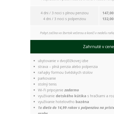
4 dni / 3 noci s plnou penziou
147,00
4 dni / 3 noci s polpenziou
132,00
Pobyt začína vo štvrtok večerou a končí v nedeľu raňa
Zahrnuté v cene
ubytovanie v dvojlôžkovej izbe
strava – plná penzia alebo polpenzia
raňajky formou švédskych stolov
parkovanie
stolný tenis
Wi-Fi pripojenie
zadarmo
využívanie
detského kútika
s hračkami a ro
využívanie hotelového
bazéna
1x dieťa do 14,99 rokov s polpenziou na prís
osoby