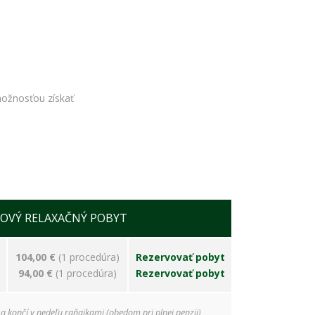
ožnosťou získať
OVÝ RELAXAČNÝ POBYT
104,00 €
(1 procedúra)
Rezervovať pobyt
94,00 €
(1 procedúra)
Rezervovať pobyt
 a končí v nedeľu raňajkami (obedom pri plnej penzii)