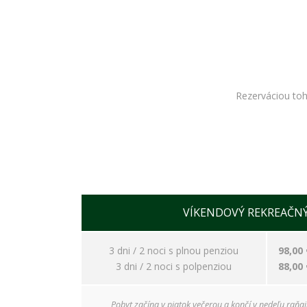
Rezerváciou toh
VÍKENDOVÝ REKREAČN
3 dni / 2 noci s plnou penziou
98,00 
3 dni / 2 noci s polpenziou
88,00 
Pobyt začína v piatok večerou a končí v nedeľu raňaj