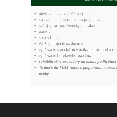
ubytovanie v dvojlôžkovej izbe
strava – plná penzia alebo polpenzia
raňajky formou švédskych stolov
parkovanie
stolný tenis
Wi-Fi pripojenie
zadarmo
využívanie
detského kútika
s hračkami a ro
využívanie hotelového
bazéna
rehabilitačné procedúry na osobu podľa vla
1x dieťa do 14,99 rokov s polpenziou na prís
osoby