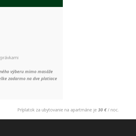
spokojnosť
Aby naša
stránka počas
vašej návštevy
fungovala čo
najlepšie. Ak
tieto súbory
cookie
odmietnete,
niektoré
zprávkami
funkcie z
webovej
stránky
stného výberu mimo masáže
zmiznú.
telke zadarmo na dve platiace
Marketing
Používame
marketingové
Príplatok za ubytovanie na apartmáne je
30 €
/ noc.
cookies na
zobrazovanie
relevantnej
reklamy a meranie