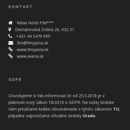
úspešnosti našich
reklamných
KONTAKT
kampaní. Tieto
cookies môžu byť
nastavené aj
Relax Hotel FIM***
partnermi, ako je
Demänovská Dolina 26, 032 51
Google. Účel:
+421 44 5479 999
zobrazovanie
fim@fimjasna.sk
personalizovaných
www.fimjasna.sk
reklám; Právny
základ: súhlas
www.avena.sk
návštevníka
GDPR
Dovoľujeme si Vás informovať že od 25.5.2018 je v
platnosti nový zákon 18/2018 o GDPR. Na našej stránke
Vám prinášame krátke oboznámenie s týmto zákonom
TU
,
prípadne odporúčame oficiálne stránky
Úradu
.