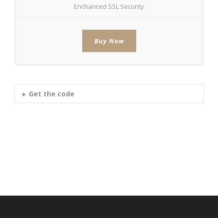
spokojnosť
Enchanced SSL Security
Aby naša
stránka počas
vašej návštevy
fungovala čo
Buy Now
najlepšie. Ak
tieto súbory
cookie
odmietnete,
niektoré
funkcie z
Get the code
webovej
stránky
zmiznú.
Marketing
Používame
marketingové
cookies na
zobrazovanie
relevantnej
reklamy a meranie