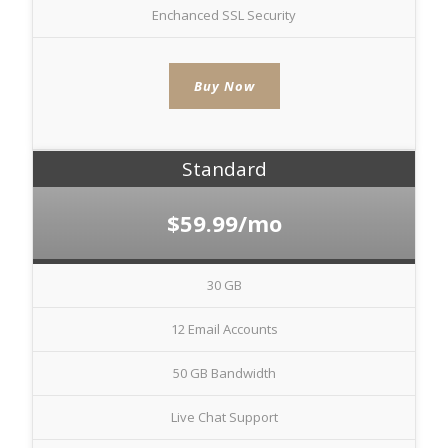
ako
Enchanced SSL Security
návštevníci
používajú
našu stránku,
aby sme ju
Buy Now
mohli
zlepšovať.
Tieto
cookies
Standard
zhromažďujú
informácie
anonymne.
$59.99/mo
Účel: analýza
návštevnosti,
vylepšenie
30 GB
obsahu;
Právny
základ:
12 Email Accounts
súhlas
návštevníka
50 GB Bandwidth
Live Chat Support
Používateľská