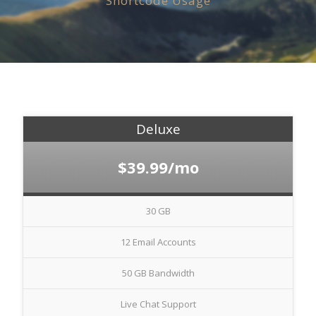
Shortcode Usage
Deluxe
$39.99/mo
Nevyhnutné
Tieto cookies
sú
nevyhnutné
30 GB
pre správne
fungovanie
12 Email Accounts
našej webovej
stránky.
50 GB Bandwidth
Zahŕňajú
napríklad
prihlásenie,
Live Chat Support