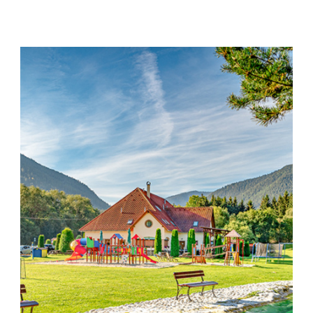
spokojnosť
PENZIÓN GALANTO
Aby naša
stránka počas
vašej návštevy
fungovala čo
najlepšie. Ak
tieto súbory
cookie
odmietnete,
niektoré
funkcie z
webovej
stránky
zmiznú.
Marketing
Používame
marketingové
cookies na
zobrazovanie
relevantnej
reklamy a meranie