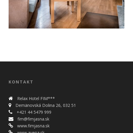
DVOJLÔŽKOVÁ IZBA
KONTAKT
Relax Hotel FIM***
Demänovská Dolina 26, 032 51
+421 44 5479 999
fim@fimjasna.sk
www.fimjasna.sk
www.avena.sk