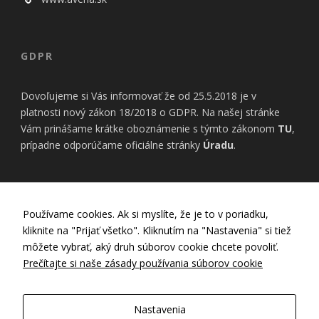
GDPR
Dovoľujeme si Vás informovať že od 25.5.2018 je v
platnosti nový zákon 18/2018 o GDPR. Na našej stránke
Vám prinášame krátke oboznámenie s týmto zákonom
TU
,
prípadne odporúčame oficiálne stránky
Úradu
.
INFORMÁCIE
Používame cookies. Ak si myslíte, že je to v poriadku,
kliknite na "Prijať všetko". Kliknutím na "Nastavenia" si tiež
Nastavenia Cookies
môžete vybrať, aký druh súborov cookie chcete povoliť.
Zásady používania cookies
Prečítajte si naše zásady používania súborov cookie
Zásady ochrany osobných údajov
GDPR
Všeobecné obchodné podmienky
Nastavenia