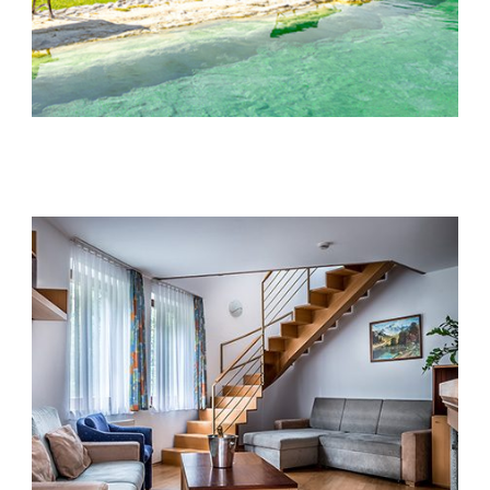
úspešnosti našich
reklamných
kampaní. Tieto
cookies môžu byť
nastavené aj
partnermi, ako je
Google. Účel:
zobrazovanie
PENZIÓN HOREC
personalizovaných
reklám; Právny
základ: súhlas
návštevníka