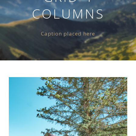
COLUMNS
Caption placed here
Nevyhnutné
Tieto cookies
sú
nevyhnutné
pre správne
fungovanie
našej webovej
stránky.
Zahŕňajú
napríklad
prihlásenie,