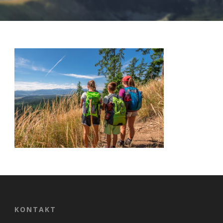
Nevyhnutné
Tieto cookies
sú
nevyhnutné
pre správne
fungovanie
našej webovej
stránky.
Zahŕňajú
napríklad
KONTAKT
prihlásenie,