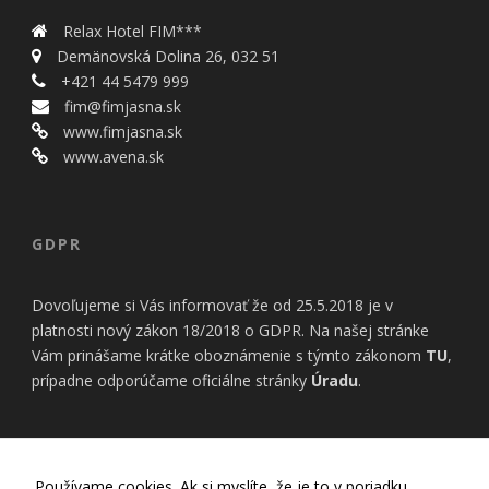
bezpečnostné
nastavenia
Relax Hotel FIM***
alebo
Demänovská Dolina 26, 032 51
predvyplnenie
+421 44 5479 999
formulárov.
Bez týchto
fim@fimjasna.sk
cookies by
www.fimjasna.sk
stránka
www.avena.sk
nemohla
správne
fungovať. Účel:
zaistenie
GDPR
funkčnosti
webu; Právny
základ:
Dovoľujeme si Vás informovať že od 25.5.2018 je v
oprávnený
platnosti nový zákon 18/2018 o GDPR. Na našej stránke
záujem
Vám prinášame krátke oboznámenie s týmto zákonom
TU
,
prípadne odporúčame oficiálne stránky
Úradu
.
Štatistiky
Pomáhajú
nám
INFORMÁCIE
porozumieť,
Používame cookies. Ak si myslíte, že je to v poriadku,