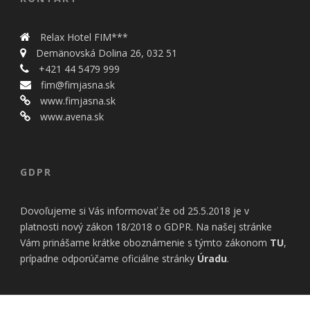
bezpečnostné
nastavenia
alebo
Relax Hotel FIM***
predvyplnenie
Demänovská Dolina 26, 032 51
formulárov.
Bez týchto
+421 44 5479 999
cookies by
fim@fimjasna.sk
stránka
www.fimjasna.sk
nemohla
www.avena.sk
správne
fungovať. Účel:
zaistenie
funkčnosti
GDPR
webu; Právny
základ:
oprávnený
Dovoľujeme si Vás informovať že od 25.5.2018 je v
záujem
platnosti nový zákon 18/2018 o GDPR. Na našej stránke
Vám prinášame krátke oboznámenie s týmto zákonom
TU
,
Štatistiky
prípadne odporúčame oficiálne stránky
Úradu
.
Pomáhajú
nám
porozumieť,