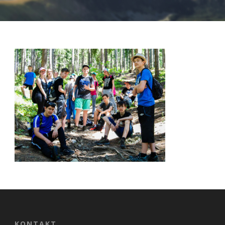
Nevyhnutné
Tieto cookies
sú
nevyhnutné
pre správne
fungovanie
našej webovej
stránky.
Zahŕňajú
napríklad
prihlásenie,
KONTAKT