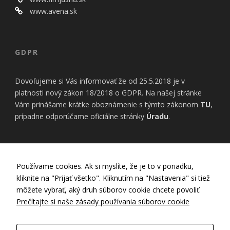
bezpečnostné
nastavenia
www.avena.sk
alebo
predvyplnenie
formulárov.
Bez týchto
GDPR
cookies by
stránka
nemohla
Dovoľujeme si Vás informovať že od 25.5.2018 je v
správne
platnosti nový zákon 18/2018 o GDPR. Na našej stránke
fungovať. Účel:
Vám prinášame krátke oboznámenie s týmto zákonom
TU
,
zaistenie
prípadne odporúčame oficiálne stránky
Úradu
.
funkčnosti
webu; Právny
základ:
oprávnený
záujem
INFORMÁCIE
Používame cookies. Ak si myslíte, že je to v poriadku,
kliknite na "Prijať všetko". Kliknutím na "Nastavenia" si tiež
Nastavenia Cookies
môžete vybrať, aký druh súborov cookie chcete povoliť.
Štatistiky
Zásady používania cookies
Prečítajte si naše zásady používania súborov cookie
Pomáhajú
Zásady ochrany osobných údajov
nám
porozumieť,
GDPR