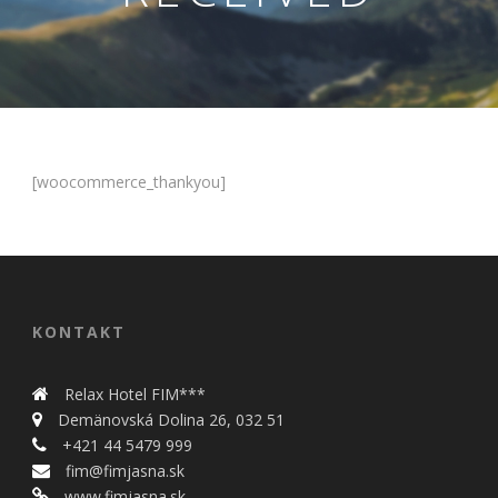
[woocommerce_thankyou]
Nevyhnutné
Tieto cookies
sú
nevyhnutné
KONTAKT
pre správne
fungovanie
Relax Hotel FIM***
našej webovej
stránky.
Demänovská Dolina 26, 032 51
Zahŕňajú
+421 44 5479 999
napríklad
fim@fimjasna.sk
prihlásenie,
www.fimjasna.sk