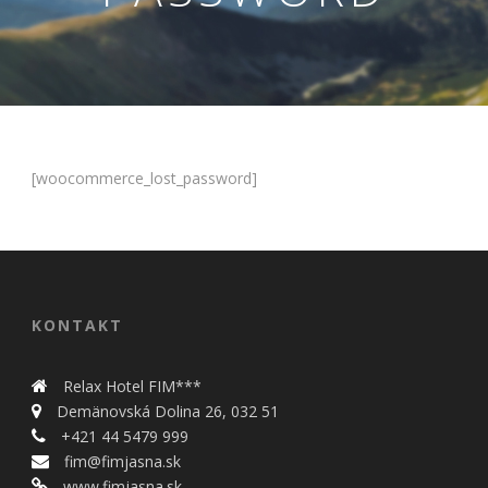
[woocommerce_lost_password]
Nevyhnutné
Tieto cookies
sú
nevyhnutné
KONTAKT
pre správne
fungovanie
Relax Hotel FIM***
našej webovej
stránky.
Demänovská Dolina 26, 032 51
Zahŕňajú
+421 44 5479 999
napríklad
fim@fimjasna.sk
prihlásenie,
www.fimjasna.sk