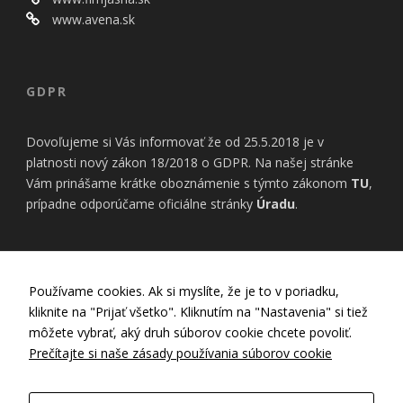
bezpečnostné
nastavenia
www.avena.sk
alebo
predvyplnenie
formulárov.
Bez týchto
GDPR
cookies by
stránka
nemohla
Dovoľujeme si Vás informovať že od 25.5.2018 je v
správne
platnosti nový zákon 18/2018 o GDPR. Na našej stránke
fungovať. Účel:
Vám prinášame krátke oboznámenie s týmto zákonom
TU
,
zaistenie
prípadne odporúčame oficiálne stránky
Úradu
.
funkčnosti
webu; Právny
základ:
oprávnený
záujem
INFORMÁCIE
Používame cookies. Ak si myslíte, že je to v poriadku,
kliknite na "Prijať všetko". Kliknutím na "Nastavenia" si tiež
Nastavenia Cookies
môžete vybrať, aký druh súborov cookie chcete povoliť.
Štatistiky
Zásady používania cookies
Prečítajte si naše zásady používania súborov cookie
Pomáhajú
Zásady ochrany osobných údajov
nám
porozumieť,
GDPR