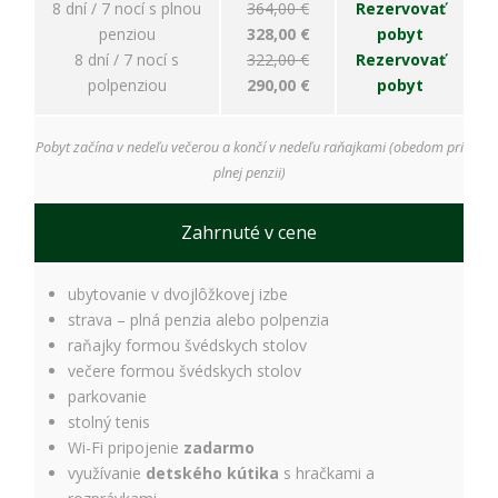
spokojnosť
8 dní / 7 nocí s plnou
364,00 €
Rezervovať
Aby naša
penziou
328,00 €
pobyt
stránka počas
8 dní / 7 nocí s
322,00 €
Rezervovať
vašej návštevy
polpenziou
290,00 €
pobyt
fungovala čo
najlepšie. Ak
tieto súbory
Pobyt začína v nedeľu večerou a končí v nedeľu raňajkami (obedom pri
cookie
odmietnete,
plnej penzii)
niektoré
funkcie z
Zahrnuté v cene
webovej
stránky
zmiznú.
ubytovanie v dvojlôžkovej izbe
strava – plná penzia alebo polpenzia
raňajky formou švédskych stolov
Marketing
večere formou švédskych stolov
Používame
marketingové
parkovanie
cookies na
stolný tenis
zobrazovanie
Wi-Fi pripojenie
zadarmo
relevantnej
využívanie
detského kútika
s hračkami a
reklamy a meranie