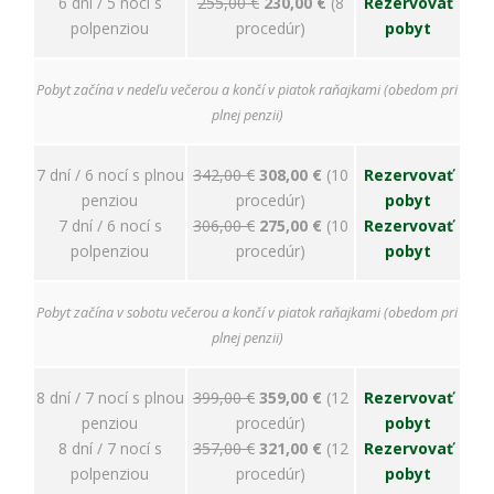
6 dní / 5 nocí s
255,00 €
230,00 €
(8
Rezervovať
polpenziou
procedúr)
pobyt
Pobyt začína v nedeľu večerou a končí v piatok raňajkami (obedom pri
plnej penzii)
7 dní / 6 nocí s plnou
342,00 €
308,00 €
(10
Rezervovať
penziou
procedúr)
pobyt
7 dní / 6 nocí s
306,00 €
275,00 €
(10
Rezervovať
polpenziou
procedúr)
pobyt
Pobyt začína v sobotu večerou a končí v piatok raňajkami (obedom pri
plnej penzii)
8 dní / 7 nocí s plnou
399,00 €
359,00 €
(12
Rezervovať
penziou
procedúr)
pobyt
8 dní / 7 nocí s
357,00 €
321,00 €
(12
Rezervovať
polpenziou
procedúr)
pobyt