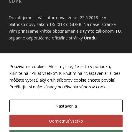
GDPR
Dovoľujeme si Vás informovať že od 25.5.2018 je v
platnosti nový zákon 18/2018 o GDPR. Na našej stránke
Vám prinášame krátke oboznámenie s týmto zákonom
TU
,
prípadne odporúčame oficiálne stránky
Úradu
.
INFORMÁCIE
Používame cookies. Ak si myslíte, že je to v poriadku,
kliknite na "Prijať všetko". Kliknutím na "Nastavenia" si tiež
Nastavenia Cookies
môžete vybrať, aký druh súborov cookie chcete povoliť.
Zásady používania cookies
Prečítajte si naše zásady používania súborov cookie
Zásady ochrany osobných údajov
GDPR
Všeobecné obchodné podmienky
Nastavenia
Záručný a reklamačný poriadok
Ubytovací poriadok
Odmietnuť všetko