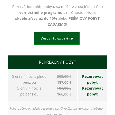
bezpečnostné
nastavenia
Rezerváciou tohto pobytu sa môžete zapojiť do nášho
alebo
vernostného programu
s možnosťou získať
predvyplnenie
skvelé zľavy až do 10%
alebo
PRÉMIOVÝ POBYT
formulárov.
ZADARMO!
Bez týchto
cookies by
stránka
Viac informácií tu
nemohla
správne
fungovať. Účel:
zaistenie
funkčnosti
REKREAČNÝ POBYT
webu; Právny
základ:
oprávnený
5 dní / 4 noci s plnou
208,00 €
Rezervovať
záujem
penziou
187,00 €
pobyt
5 dní / 4 noci s
184,00 €
Rezervovať
polpenziou
166,00 €
pobyt
Štatistiky
Pomáhajú
nám
Pobyt začína v nedeľu večerou a končí vo štvrtok raňajkami (obedom
porozumieť,
pri plnej penzii)