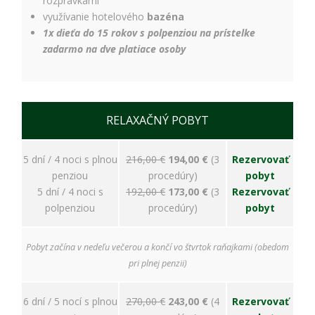
rozprávkami
úspešnosti našich
reklamných
využívanie hotelového
bazéna
kampaní. Tieto
1x dieťa do 15 rokov s polpenziou na prístelke
cookies môžu byť
zadarmo na dve platiace osoby
nastavené aj
partnermi, ako je
Google. Účel:
zobrazovanie
personalizovaných
RELAXAČNÝ POBYT
reklám; Právny
základ: súhlas
návštevníka
5 dní / 4 noci s plnou
216,00 €
194
,00 €
(3
Rezervovať
penziou
procedúry)
pobyt
5 dní / 4 noci s
192,00 €
173,00 €
(3
Rezervovať
polpenziou
procedúry)
pobyt
Pobyt začína v nedeľu večerou a končí vo štvrtok raňajkami (obedom
pri plnej penzii)
6 dní / 5 nocí s plnou
270,00 €
243,00 €
(4
Rezervovať