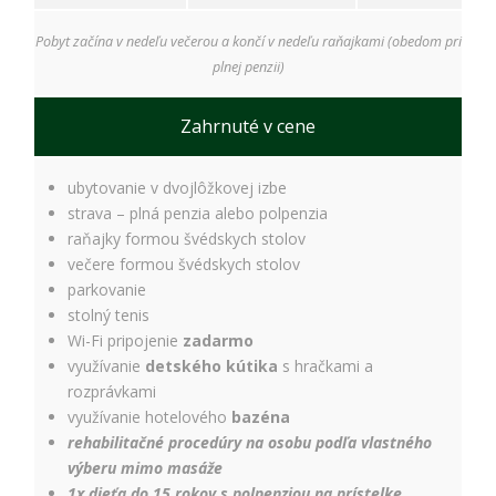
Pobyt začína v nedeľu večerou a končí v nedeľu raňajkami (obedom pri
plnej penzii)
Zahrnuté v cene
ubytovanie v dvojlôžkovej izbe
strava – plná penzia alebo polpenzia
raňajky formou švédskych stolov
večere formou švédskych stolov
parkovanie
stolný tenis
Wi-Fi pripojenie
zadarmo
využívanie
detského kútika
s hračkami a
rozprávkami
využívanie hotelového
bazéna
rehabilitačné procedúry na osobu podľa vlastného
výberu mimo masáže
1x dieťa do 15 rokov s polpenziou na prístelke