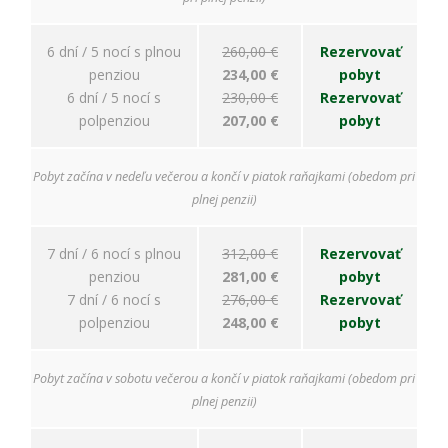
ako
návštevníci
používajú
6 dní / 5 nocí s plnou
260,00 €
Rezervovať
našu stránku,
penziou
234,00 €
pobyt
aby sme ju
mohli
6 dní / 5 nocí s
230,00 €
Rezervovať
zlepšovať.
polpenziou
207,00 €
pobyt
Tieto
cookies
zhromažďujú
Pobyt začína v nedeľu večerou a končí v piatok raňajkami (obedom pri
informácie
plnej penzii)
anonymne.
Účel: analýza
návštevnosti,
7 dní / 6 nocí s plnou
312,00 €
Rezervovať
vylepšenie
penziou
281,00 €
pobyt
obsahu;
7 dní / 6 nocí s
276,00 €
Rezervovať
Právny
polpenziou
248,00 €
pobyt
základ:
súhlas
návštevníka
Pobyt začína v sobotu večerou a končí v piatok raňajkami (obedom pri
plnej penzii)
Používateľská