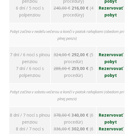
penziou
procedúry)
pobyt
6 dní / 5 nocí s
240,00 €
216,00 €
(4
Rezervovať
polpenziou
procedúry)
pobyt
Pobyt začína v nedeľu večerou a končí v piatok raňajkami (obedom pri
plnej penzii)
7 dní / 6 nocí s plnou
324,00 €
292,00 €
(5
Rezervovať
penziou
procedúr)
pobyt
7 dní / 6 nocí s
288,00 €
259,00 €
(5
Rezervovať
polpenziou
procedúr)
pobyt
Pobyt začína v sobotu večerou a končí v piatok raňajkami (obedom pri
plnej penzii)
8 dní / 7 nocí s plnou
378,00 €
340,00 €
(6
Rezervovať
penziou
procedúr)
pobyt
8 dní / 7 nocí s
336,00 €
302,00 €
(6
Rezervovať