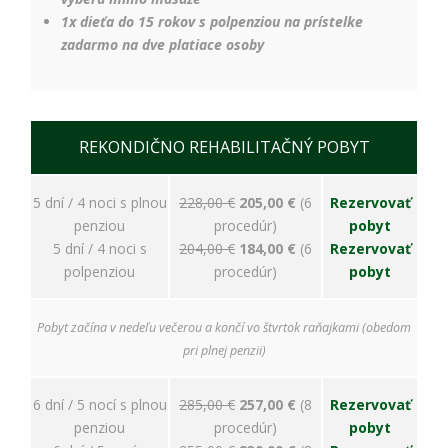
1x dieťa do 15 rokov s polpenziou na prístelke
zadarmo na dve platiace osoby
REKONDIČNO REHABILITAČNÝ POBYT
5 dní / 4 noci s plnou
228,00 €
205,00 €
(6
Rezervovať
penziou
procedúr)
pobyt
5 dní / 4 noci s
204,00 €
184,00 €
(6
Rezervovať
polpenziou
procedúr)
pobyt
Pobyt začína v nedeľu večerou a končí vo štvrtok raňajkami (obedom
pri plnej penzii)
6 dní / 5 nocí s plnou
285,00 €
257,00 €
(8
Rezervovať
penziou
procedúr)
pobyt