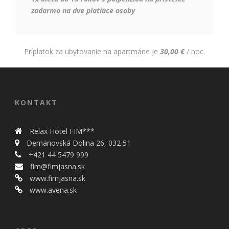
zadarmo na dve platiace osoby
Príplatok za ubytovanie na apartmáne je
30,00 €
/ noc.
KONTAKT
Relax Hotel FIM***
Demänovská Dolina 26, 032 51
+421 44 5479 999
fim@fimjasna.sk
www.fimjasna.sk
www.avena.sk