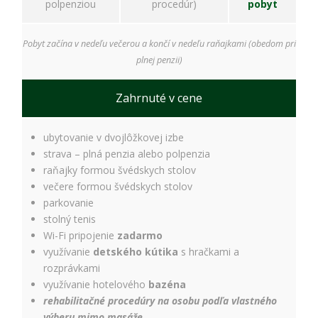
polpenziou
procedúr)
pobyt
Pobyt začína v nedeľu večerou a končí v nedeľu raňajkami (obedom pri
plnej penzii)
Zahrnuté v cene
ubytovanie v dvojlôžkovej izbe
strava – plná penzia alebo polpenzia
raňajky formou švédskych stolov
večere formou švédskych stolov
parkovanie
stolný tenis
Wi-Fi pripojenie
zadarmo
využívanie
detského kútika
s hračkami a
rozprávkami
využívanie hotelového
bazéna
rehabilitačné procedúry na osobu podľa vlastného
výberu mimo masáže