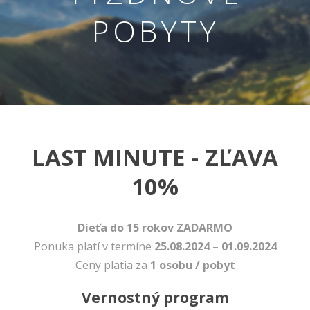
POBYTY
LAST MINUTE - ZĽAVA
Nevyhnutné
10%
Tieto cookies
sú
nevyhnutné
pre správne
Dieťa do 15 rokov ZADARMO
fungovanie
Ponuka platí v termíne
25.08.2024 – 01.09.2024
našej webovej
stránky.
Ceny platia za
1 osobu / pobyt
Zahŕňajú
napríklad
Vernostný program
prihlásenie,