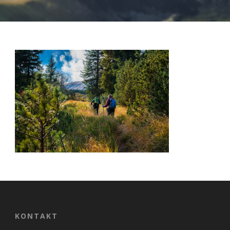
Nevyhnutné
Tieto cookies
sú
nevyhnutné
pre správne
fungovanie
našej webovej
stránky.
Zahŕňajú
napríklad
KONTAKT
prihlásenie,