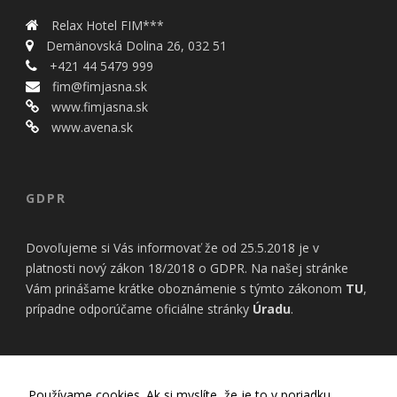
bezpečnostné
nastavenia
Relax Hotel FIM***
alebo
Demänovská Dolina 26, 032 51
predvyplnenie
+421 44 5479 999
formulárov.
Bez týchto
fim@fimjasna.sk
cookies by
www.fimjasna.sk
stránka
www.avena.sk
nemohla
správne
fungovať. Účel:
zaistenie
GDPR
funkčnosti
webu; Právny
základ:
Dovoľujeme si Vás informovať že od 25.5.2018 je v
oprávnený
platnosti nový zákon 18/2018 o GDPR. Na našej stránke
záujem
Vám prinášame krátke oboznámenie s týmto zákonom
TU
,
prípadne odporúčame oficiálne stránky
Úradu
.
Štatistiky
Pomáhajú
nám
INFORMÁCIE
porozumieť,
Používame cookies. Ak si myslíte, že je to v poriadku,