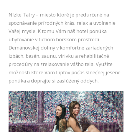
bezpečnostné
nastavenia
alebo
Nízke Tatry – miesto ktoré je predurčené na
predvyplnenie
spoznávanie prírodných krás, relax a uvoľnenie
formulárov.
Bez týchto
Vašej mysle. K tomu Vám náš hotel ponúka
cookies by
ubytovanie v tichom horskom prostredí
stránka
nemohla
Demänovskej doliny v komfortne zariadených
správne
izbách, bazén, saunu, vírivku a rehabilitačné
fungovať. Účel:
zaistenie
procedúry na zrelaxovanie vášho tela. Využite
funkčnosti
možnosti ktoré Vám Liptov počas slnečnej jesene
webu; Právny
základ:
ponúka a doprajte si zaslúžený oddych.
oprávnený
záujem
Štatistiky
Pomáhajú
nám
porozumieť,