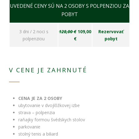
UVEDENÉ CENY SÚ NA 2 OSOBY S POLPENZIOU ZA
POBYT
3 dni / 2 noci s
128,00 €
109,00
Rezervovať
polpenziou
€
pobyt
V CENE JE ZAHRNUTÉ
CENA JE ZA 2 OSOBY
ubytovanie v dvojlôžkovej izbe
strava – polpenzia
raňajky formou švédskych stolov
parkovanie
stolný tenis a biliard