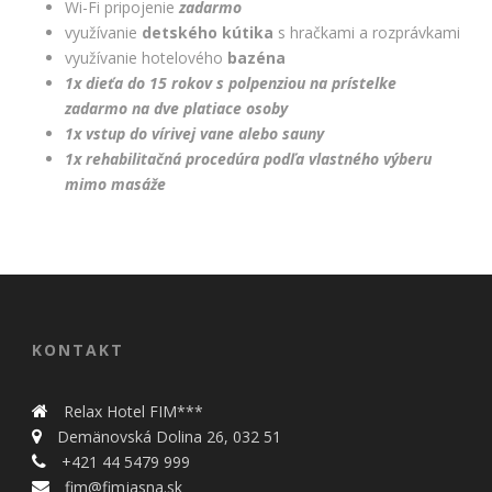
Wi-Fi pripojenie
zadarmo
využívanie
detského kútika
s hračkami a rozprávkami
využívanie hotelového
bazéna
1x dieťa do 15 rokov s polpenziou na prístelke
zadarmo na dve platiace osoby
1x vstup do vírivej vane alebo sauny
1x rehabilitačná procedúra podľa vlastného výberu
mimo masáže
KONTAKT
Relax Hotel FIM***
Demänovská Dolina 26, 032 51
+421 44 5479 999
fim@fimjasna.sk