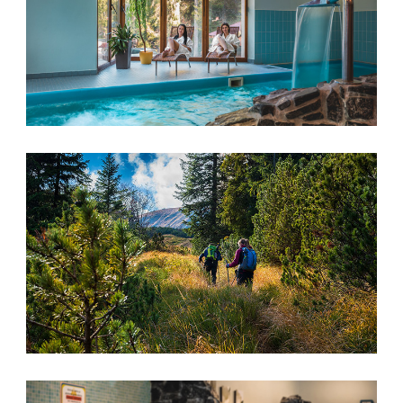
spokojnosť
Aby naša
stránka počas
vašej návštevy
fungovala čo
najlepšie. Ak
tieto súbory
cookie
odmietnete,
niektoré
funkcie z
webovej
stránky
zmiznú.
Marketing
Používame
marketingové
cookies na
zobrazovanie
relevantnej
reklamy a meranie