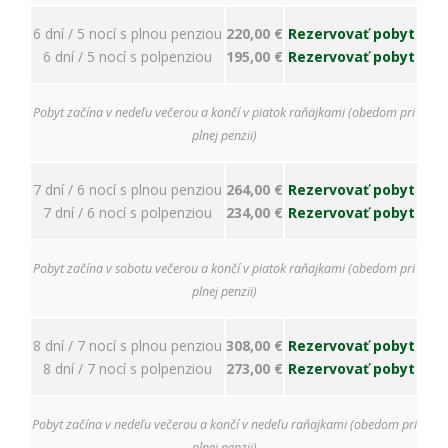
ako
návštevníci
6 dní / 5 nocí s plnou penziou
220,00 €
Rezervovať pobyt
používajú
6 dní / 5 nocí s polpenziou
195,00 €
Rezervovať pobyt
našu stránku,
aby sme ju
mohli
Pobyt začína v nedeľu večerou a končí v piatok raňajkami (obedom pri
zlepšovať.
Tieto
plnej penzii)
cookies
zhromažďujú
7 dní / 6 nocí s plnou penziou
264,00 €
Rezervovať pobyt
informácie
anonymne.
7 dní / 6 nocí s polpenziou
234,00 €
Rezervovať pobyt
Účel: analýza
návštevnosti,
vylepšenie
Pobyt začína v sobotu večerou a končí v piatok raňajkami (obedom pri
obsahu;
plnej penzii)
Právny
základ:
súhlas
8 dní / 7 nocí s plnou penziou
308,00 €
Rezervovať pobyt
návštevníka
8 dní / 7 nocí s polpenziou
273,00 €
Rezervovať pobyt
Pobyt začína v nedeľu večerou a končí v nedeľu raňajkami (obedom pri
Používateľská
plnej penzii)