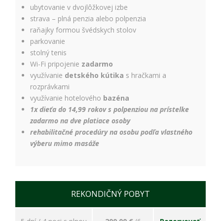
ubytovanie v dvojlôžkovej izbe
strava – plná penzia alebo polpenzia
raňajky formou švédskych stolov
parkovanie
stolný tenis
Wi-Fi pripojenie
zadarmo
využívanie
detského kútika
s hračkami a
rozprávkami
využívanie hotelového
bazéna
1x dieťa do 14,99 rokov s polpenziou na prístelke
zadarmo na dve platiace osoby
rehabilitačné procedúry na osobu podľa vlastného
výberu mimo masáže
REKONDIČNÝ POBYT