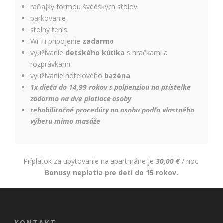
raňajky formou švédskych stolov
parkovanie
stolný tenis
Wi-Fi pripojenie
zadarmo
využívanie
detského kútika
s hračkami a
rozprávkami
využívanie hotelového
bazéna
1x dieťa do 14,99 rokov s polpenziou na prístelke
zadarmo na dve platiace osoby
rehabilitačné procedúry na osobu podľa vlastného
výberu mimo masáže
Príplatok za ubytovanie na apartmáne je
30,00 €
/ noc.
Bonusy neplatia pre deti do 15 rokov.
KONTAKT