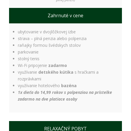
spokojnosť
Aby naša
stránka počas
Zahrnuté v cene
vašej návštevy
fungovala čo
najlepšie. Ak
ubytovanie v dvojlôžkovej izbe
tieto súbory
strava – plná penzia alebo polpenzia
cookie
odmietnete,
raňajky formou švédskych stolov
niektoré
parkovanie
funkcie z
stolný tenis
webovej
Wi-Fi pripojenie
zadarmo
stránky
využívanie
detského kútika
s hračkami a
zmiznú.
rozprávkami
využívanie hotelového
bazéna
Marketing
1x dieťa do 14,99 rokov s polpenziou na prístelke
Používame
zadarmo na dve platiace osoby
marketingové
cookies na
zobrazovanie
relevantnej
reklamy a meranie
RELAXAČNÝ POBYT