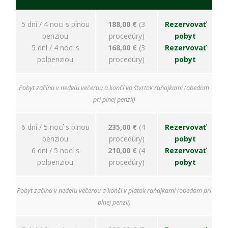
úspešnosti našich
reklamných
kampaní. Tieto
5 dní / 4 noci s plnou
188,00 €
(3
Rezervovať
cookies môžu byť
penziou
procedúry)
pobyt
nastavené aj
5 dní / 4 noci s
168,00 €
(3
Rezervovať
partnermi, ako je
Google. Účel:
polpenziou
procedúry)
pobyt
zobrazovanie
personalizovaných
reklám; Právny
Pobyt začína v nedeľu večerou a končí vo štvrtok raňajkami (obedom
základ: súhlas
pri plnej penzii)
návštevníka
6 dní / 5 nocí s plnou
235,00 €
(4
Rezervovať
penziou
procedúry)
pobyt
6 dní / 5 nocí s
210,00 €
(4
Rezervovať
polpenziou
procedúry)
pobyt
Pobyt začína v nedeľu večerou a končí v piatok raňajkami (obedom pri
plnej penzii)