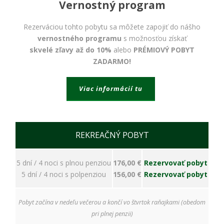
bezpečnostné
Vernostný program
nastavenia
alebo
Rezerváciou tohto pobytu sa môžete zapojiť do nášho
predvyplnenie
vernostného programu
s možnosťou získať
formulárov.
Bez týchto
skvelé zľavy až do 10%
alebo
PRÉMIOVÝ POBYT
cookies by
ZADARMO!
stránka
nemohla
správne
Viac informácií tu
fungovať. Účel:
zaistenie
funkčnosti
webu; Právny
základ:
REKREAČNÝ POBYT
oprávnený
záujem
5 dní / 4 noci s plnou penziou
176,00 €
Rezervovať pobyt
5 dní / 4 noci s polpenziou
156,00 €
Rezervovať pobyt
Štatistiky
Pomáhajú
Pobyt začína v nedeľu večerou a končí vo štvrtok raňajkami (obedom
nám
pri plnej penzii)
porozumieť,