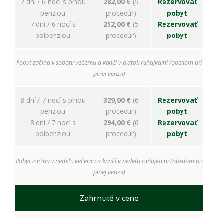
7 dní / 6 nocí s plnou
282,00 €
(5
Rezervovať
penziou
procedúr)
pobyt
7 dní / 6 nocí s
252,00 €
(5
Rezervovať
polpenziou
procedúr)
pobyt
Pobyt začína v sobotu večerou a končí v piatok raňajkami (obedom pri
plnej penzii)
8 dní / 7 nocí s plnou
329,00 €
(6
Rezervovať
penziou
procedúr)
pobyt
8 dní / 7 nocí s
294,00 €
(6
Rezervovať
polpenziou
procedúr)
pobyt
Pobyt začína v nedeľu večerou a končí v nedeľu raňajkami (obedom pri
plnej penzii)
Zahrnuté v cene