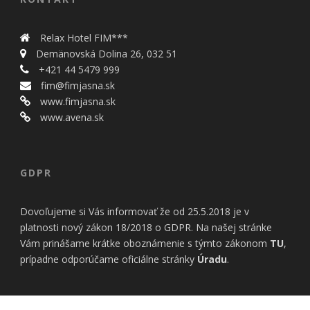
Relax Hotel FIM***
Demänovská Dolina 26, 032 51
+421 44 5479 999
fim@fimjasna.sk
www.fimjasna.sk
www.avena.sk
GDPR
Dovoľujeme si Vás informovať že od 25.5.2018 je v
platnosti nový zákon 18/2018 o GDPR. Na našej stránke
Vám prinášame krátke oboznámenie s týmto zákonom
TU
,
prípadne odporúčame oficiálne stránky
Úradu
.