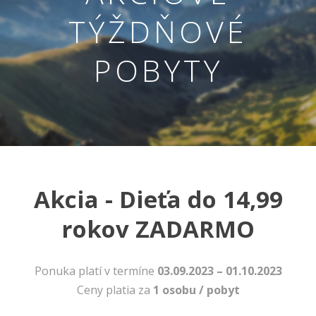
TÝŽDŇOVÉ
POBYTY
Nevyhnutné
Tieto cookies
Akcia - Dieťa do 14,99
sú
nevyhnutné
rokov ZADARMO
pre správne
fungovanie
našej webovej
stránky.
Ponuka platí v termíne
03.09.2023 – 01.10.2023
Zahŕňajú
Ceny platia za
1 osobu / pobyt
napríklad
prihlásenie,