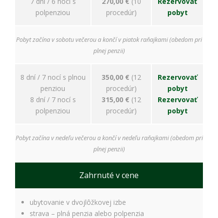
7 dní / 6 nocí s
270,00 €
(10
Rezervovať
polpenziou
procedúr)
pobyt
Pobyt začína v sobotu večerou a končí v piatok raňajkami (obedom pri
plnej penzii)
8 dní / 7 nocí s plnou
350,00 €
(12
Rezervovať
penziou
procedúr)
pobyt
8 dní / 7 nocí s
315,00 €
(12
Rezervovať
polpenziou
procedúr)
pobyt
Pobyt začína v nedeľu večerou a končí v nedeľu raňajkami (obedom pri
plnej penzii)
Zahrnuté v cene
ubytovanie v dvojlôžkovej izbe
strava – plná penzia alebo polpenzia