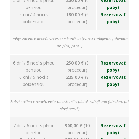
5 dní / 4 noci s plnou
200,00 €
(6
Rezervovať
penziou
procedúr)
pobyt
5 dní / 4 noci s
180,00 €
(6
Rezervovať
polpenziou
procedúr)
pobyt
Pobyt začína v nedeľu večerou a končí vo štvrtok raňajkami (obedom
pri plnej penzii)
6 dní / 5 nocí s plnou
250,00 €
(8
Rezervovať
penziou
procedúr)
pobyt
6 dní / 5 nocí s
225,00 €
(8
Rezervovať
polpenziou
procedúr)
pobyt
Pobyt začína v nedeľu večerou a končí v piatok raňajkami (obedom pri
plnej penzii)
7 dní / 6 nocí s plnou
300,00 €
(10
Rezervovať
penziou
procedúr)
pobyt