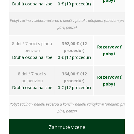
pobyt
Druhá osoba na izbe
0 € (10 procedúr)
Pobyt začína v sobotu večerou a končí v piatok raňajkami (obedom pri
plnej penzii)
8 dní / 7 nocí s plnou
392,00 € (12
Rezervovať
penziou
procedúr)
pobyt
Druhá osoba na izbe
0 € (12 procedúr)
8 dní / 7 nocí s
364,00 € (12
Rezervovať
polpenziou
procedúr)
pobyt
Druhá osoba na izbe
0 € (12 procedúr)
Pobyt začína v nedeľu večerou a končí v nedeľu raňajkami (obedom pri
plnej penzii)
Zahrnuté v cene