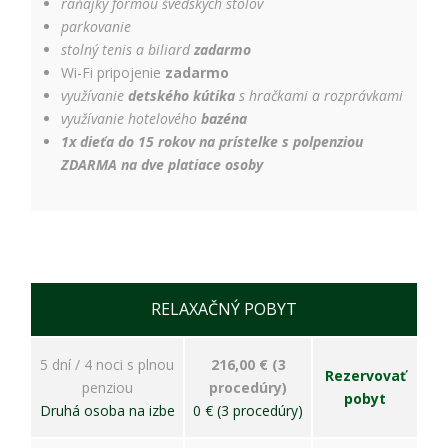
úspešnosti našich
raňajky formou švédskych stolov
reklamných
parkovanie
kampaní. Tieto
stolný tenis a biliard
zadarmo
cookies môžu byť
Wi-Fi pripojenie
zadarmo
nastavené aj
využívanie
detského kútika
s hračkami a rozprávkami
partnermi, ako je
Google. Účel:
využívanie hotelového
bazéna
zobrazovanie
1x dieťa do 15 rokov na prístelke s polpenziou
personalizovaných
ZDARMA na dve platiace osoby
reklám; Právny
základ: súhlas
návštevníka
RELAXAČNÝ POBYT
5 dní / 4 noci s plnou
216,00 € (3
Rezervovať
penziou
procedúry)
pobyt
Druhá osoba na izbe
0 € (3 procedúry)