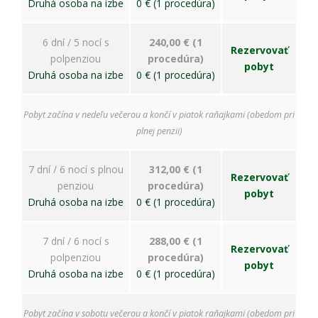
ako
Druhá osoba na izbe
0 € (1 procedúra)
návštevníci
používajú
našu stránku,
6 dní / 5 nocí s
240,00 € (1
Rezervovať
aby sme ju
polpenziou
procedúra)
pobyt
mohli
Druhá osoba na izbe
0 € (1 procedúra)
zlepšovať.
Tieto
cookies
Pobyt začína v nedeľu večerou a končí v piatok raňajkami (obedom pri
zhromažďujú
plnej penzii)
informácie
anonymne.
Účel: analýza
7 dní / 6 nocí s plnou
312,00 € (1
návštevnosti,
Rezervovať
penziou
procedúra)
vylepšenie
pobyt
Druhá osoba na izbe
0 € (1 procedúra)
obsahu;
Právny
základ:
7 dní / 6 nocí s
288,00 € (1
súhlas
Rezervovať
polpenziou
procedúra)
návštevníka
pobyt
Druhá osoba na izbe
0 € (1 procedúra)
Používateľská
Pobyt začína v sobotu večerou a končí v piatok raňajkami (obedom pri