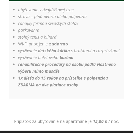
ubytovanie v dvojlôžkovej izbe
strava – plná penzia alebo polpenzia
raňajky formou švédskych stolov
parkovanie
stolný tenis a biliard
Wi-Fi pripojenie
zadarmo
využívanie
detského kútika
s hračkami a rozprávkami
využívanie hotelového
bazéna
rehabilitačné procedúry na osobu podľa vlastného
výberu mimo masáže
1x dieťa do 15 rokov na prístelke s polpenziou
ZDARMA na dve platiace osoby
Príplatok za ubytovanie na apartmáne je
15,00 €
/ noc.