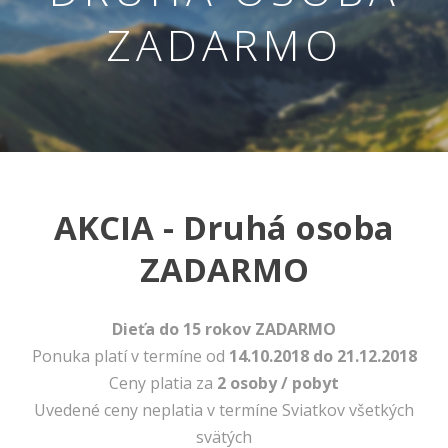
ZADARMO
AKCIA - Druhá osoba
Nevyhnutné
ZADARMO
Tieto cookies
sú
nevyhnutné
pre správne
Dieťa do 15 rokov ZADARMO
fungovanie
Ponuka platí v termíne od
14.10.2018 do 21.12.2018
našej webovej
stránky.
Ceny platia za
2 osoby / pobyt
Zahŕňajú
Uvedené ceny neplatia v termíne Sviatkov všetkých
napríklad
prihlásenie,
svätých