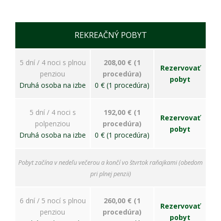
bezpečnostné
nastavenia
alebo
predvyplnenie
REKREAČNÝ POBYT
formulárov.
Bez týchto
cookies by
5 dní / 4 noci s plnou
208,00 € (1
stránka
Rezervovať
penziou
procedúra)
nemohla
pobyt
Druhá osoba na izbe
0 € (1 procedúra)
správne
fungovať. Účel:
zaistenie
5 dní / 4 noci s
192,00 € (1
funkčnosti
Rezervovať
webu; Právny
polpenziou
procedúra)
pobyt
základ:
Druhá osoba na izbe
0 € (1 procedúra)
oprávnený
záujem
Pobyt začína v nedeľu večerou a končí vo štvrtok raňajkami (obedom
pri plnej penzii)
Štatistiky
Pomáhajú
6 dní / 5 nocí s plnou
260,00 € (1
nám
Rezervovať
penziou
procedúra)
porozumieť,
pobyt