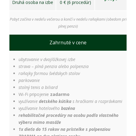
Druhá osoba na izbe
0 € (6 procedúr)
Pobyt začína v nedeľu večerou a končí v nedeľu raňajkami (obedom pri
plnej penzii)
Zahrnuté v cene
ubytovanie v dvojlôžkovej izbe
strava – plná penzia alebo polpenzia
raňajky formou švédskych stolov
parkovanie
stolný tenis a biliard
Wi-Fi pripojenie
zadarmo
využívanie
detského kútika
s hračkami a rozprávkami
využívanie hotelového
bazéna
rehabilitačné procedúry na osobu podľa vlastného
výberu mimo masáže
1x dieťa do 15 rokov na prístelke s polpenziou