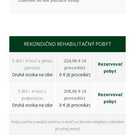
ZDARMA na dve platiace osoby
REKONDIČNO REHABILITAČNÝ POBYT
5 dní / 4 noci s plnou
224,00 € (6
Rezervovať
penziou
procedúr)
pobyt
Druhá osoba na izbe
0 € (6 procedúr)
5 dní / 4 noci s
208,00 € (6
Rezervovať
polpenziou
procedúr)
pobyt
Druhá osoba na izbe
0 € (6 procedúr)
Pobyt začína v nedeľu večerou a končí vo štvrtok raňajkami (obedom
pri plnej penzii)