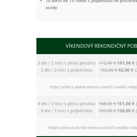
1x dieťa do 15 rokov s polpenziou na prístel
osoby
VÍKENDOVÝ REKONDIČNÝ POBY
3 dni / 2 noci s plnou penziou
112,00 €
101
,00 €
3 dni / 2 noci s polpenziou
102,00 €
92
,00 €
(
Pobyt začína v piatok večerou a končí v nedeľu raňaj
4 dni / 3 noci s plnou penziou
168,00 €
151,00 €
4 dni / 3 noci s polpenziou
153,00 €
138,00 €
Pobyt začína vo štvrtok večerou a končí v nedeľu raňa