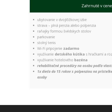
Zahrnuté v cene
ubytovanie v dvojlôžkovej izbe
strava – plná penzia alebo polpenzia
raňajky formou švédskych stolov
parkovanie
stolný tenis
Wi-Fi pripojenie
zadarmo
využívanie
detského kútika
s hračkami a ro
využívanie hotelového
bazéna
rehabilitačné procedúry na osobu podľa vla
1x dieťa do 15 rokov s polpenziou na prístel
osoby