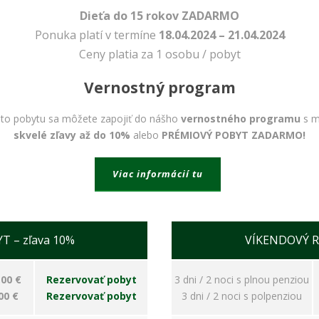
Dieťa do 15 rokov ZADARMO
Ponuka platí v termíne
18.04.2024 – 21.04.2024
Ceny platia za 1 osobu / pobyt
Vernostný program
to pobytu sa môžete zapojiť do nášho
vernostného programu
s m
skvelé zľavy až do 10%
alebo
PRÉMIOVÝ POBYT ZADARMO!
Nevyhnutné
Viac informácií tu
Tieto cookies
sú
nevyhnutné
pre správne
 – zľava 10%
VÍKENDOVÝ R
fungovanie
našej webovej
stránky.
,00 €
Rezervovať pobyt
3 dni / 2 noci s plnou penziou
Zahŕňajú
napríklad
00 €
Rezervovať pobyt
3 dni / 2 noci s polpenziou
prihlásenie,