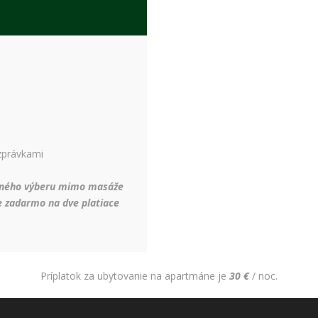
spokojnosť
Aby naša
stránka počas
vašej návštevy
fungovala čo
najlepšie. Ak
tieto súbory
cookie
odmietnete,
niektoré
funkcie z
webovej
zprávkami
stránky
zmiznú.
stného výberu mimo masáže
ke zadarmo na dve platiace
Marketing
Používame
marketingové
cookies na
Príplatok za ubytovanie na apartmáne je
30 €
/ noc.
zobrazovanie
relevantnej
reklamy a meranie