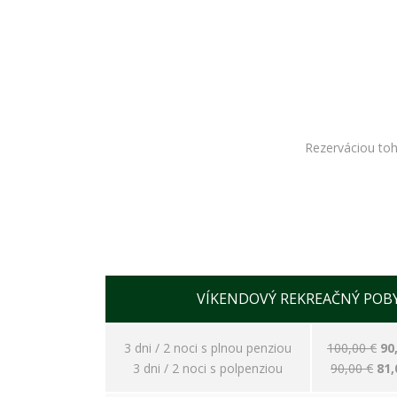
Rezerváciou toh
VÍKENDOVÝ REKREAČNÝ POBYT
3 dni / 2 noci s plnou penziou
100,00 €
90
3 dni / 2 noci s polpenziou
90,00 €
81,