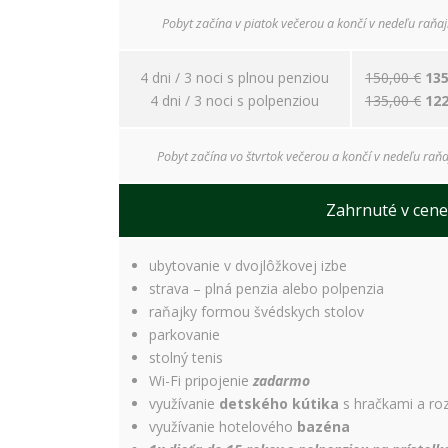
Pobyt začína v piatok večerou a končí v nedeľu raňaj
4 dni / 3 noci s plnou penziou
150,00 €
135
4 dni / 3 noci s polpenziou
135,00 €
122
Pobyt začína vo štvrtok večerou a končí v nedeľu raňa
Zahrnuté v cene
ubytovanie v dvojlôžkovej izbe
strava – plná penzia alebo polpenzia
raňajky formou švédskych stolov
parkovanie
stolný tenis
Wi-Fi pripojenie
zadarmo
využívanie
detského kútika
s hračkami a ro
využívanie hotelového
bazéna