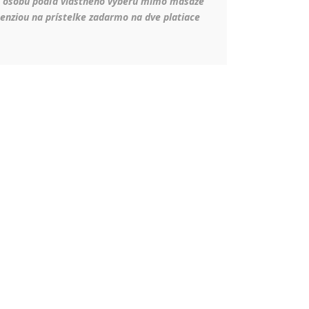
a osobu podľa vlastného výberu mimo masáže
penziou na prístelke zadarmo na dve platiace