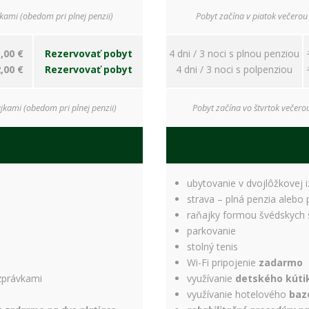
bezpečnostné
nastavenia
kami (obedom pri plnej penzii)
Pobyt začína v piatok večerou
alebo
predvyplnenie
,00 €
Rezervovať pobyt
4 dni / 3 noci s plnou penziou
formulárov.
Bez týchto
,00 €
Rezervovať pobyt
4 dni / 3 noci s polpenziou
cookies by
stránka
nemohla
jkami (obedom pri plnej penzii)
Pobyt začína vo štvrtok večero
správne
fungovať. Účel:
zaistenie
funkčnosti
webu; Právny
ubytovanie v dvojlôžkovej 
základ:
oprávnený
strava – plná penzia alebo 
záujem
raňajky formou švédskych 
parkovanie
stolný tenis
Štatistiky
Wi-Fi pripojenie
zadarmo
Pomáhajú
zprávkami
využívanie
detského kúti
nám
využívanie hotelového
baz
porozumieť,