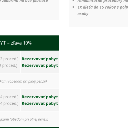
ke zadarmo na dve platiace
rehabilitačné procedúry n
ako
návštevníci
1x dieťa do 15 rokov s pol
používajú
osoby
našu stránku,
aby sme ju
mohli
zlepšovať.
Tieto
T – zľava 10%
cookies
zhromažďujú
informácie
(2 proced.)
Rezervovať pobyt
anonymne.
2 proced.)
Rezervovať pobyt
Účel: analýza
návštevnosti,
vylepšenie
kami (obedom pri plnej penzii)
obsahu;
Právny
základ:
(4 proced.)
Rezervovať pobyt
súhlas
(4 proced.)
Rezervovať pobyt
návštevníka
jkami (obedom pri plnej penzii)
Používateľská