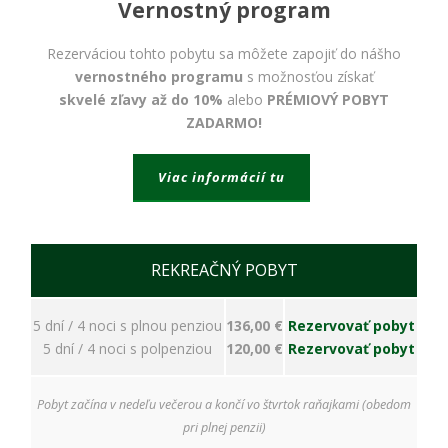
bezpečnostné
Vernostný program
nastavenia
alebo
Rezerváciou tohto pobytu sa môžete zapojiť do nášho
predvyplnenie
vernostného programu
s možnosťou získať
formulárov.
Bez týchto
skvelé zľavy až do 10%
alebo
PRÉMIOVÝ POBYT
cookies by
ZADARMO!
stránka
nemohla
správne
Viac informácií tu
fungovať. Účel:
zaistenie
funkčnosti
webu; Právny
základ:
REKREAČNÝ POBYT
oprávnený
záujem
5 dní / 4 noci s plnou penziou
136,00 €
Rezervovať pobyt
5 dní / 4 noci s polpenziou
120,00 €
Rezervovať pobyt
Štatistiky
Pomáhajú
Pobyt začína v nedeľu večerou a končí vo štvrtok raňajkami (obedom
nám
pri plnej penzii)
porozumieť,