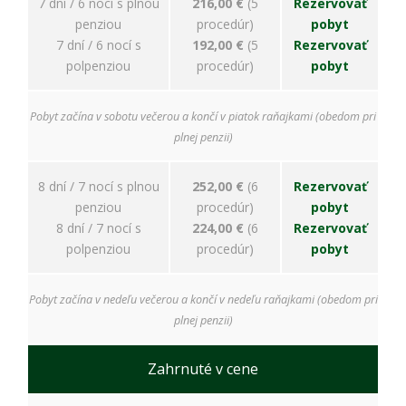
7 dní / 6 nocí s plnou
216,00 €
(5
Rezervovať
penziou
procedúr)
pobyt
7 dní / 6 nocí s
192,00 €
(5
Rezervovať
polpenziou
procedúr)
pobyt
Pobyt začína v sobotu večerou a končí v piatok raňajkami (obedom pri
plnej penzii)
8 dní / 7 nocí s plnou
252,00 €
(6
Rezervovať
penziou
procedúr)
pobyt
8 dní / 7 nocí s
224,00 €
(6
Rezervovať
polpenziou
procedúr)
pobyt
Pobyt začína v nedeľu večerou a končí v nedeľu raňajkami (obedom pri
plnej penzii)
Zahrnuté v cene