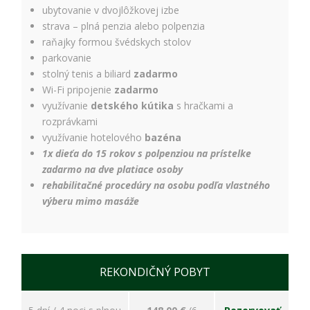
ubytovanie v dvojlôžkovej izbe
strava – plná penzia alebo polpenzia
raňajky formou švédskych stolov
parkovanie
stolný tenis a biliard
zadarmo
Wi-Fi pripojenie
zadarmo
využívanie
detského kútika
s hračkami a
rozprávkami
využívanie hotelového
bazéna
1x dieťa do 15 rokov s polpenziou na prístelke
zadarmo na dve platiace osoby
rehabilitačné procedúry na osobu podľa vlastného
výberu mimo masáže
REKONDIČNÝ POBYT