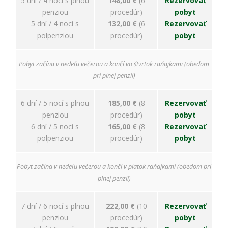
5 dní / 4 noci s plnou
148,00 €
(6
Rezervovať
penziou
procedúr)
pobyt
5 dní / 4 noci s
132,00 €
(6
Rezervovať
polpenziou
procedúr)
pobyt
Pobyt začína v nedeľu večerou a končí vo štvrtok raňajkami (obedom
pri plnej penzii)
6 dní / 5 nocí s plnou
185,00 €
(8
Rezervovať
penziou
procedúr)
pobyt
6 dní / 5 nocí s
165,00 €
(8
Rezervovať
polpenziou
procedúr)
pobyt
Pobyt začína v nedeľu večerou a končí v piatok raňajkami (obedom pri
plnej penzii)
7 dní / 6 nocí s plnou
222,00 €
(10
Rezervovať
penziou
procedúr)
pobyt