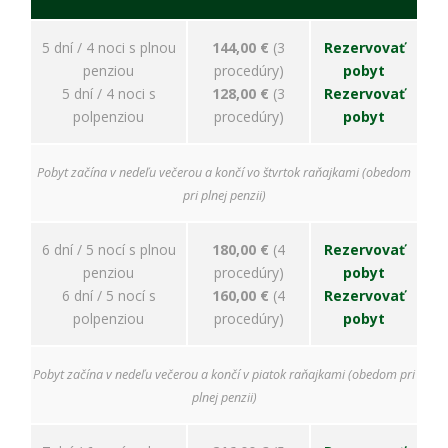
úspešnosti našich
reklamných
kampaní. Tieto
5 dní / 4 noci s plnou
144,00 €
(3
Rezervovať
cookies môžu byť
penziou
procedúry)
pobyt
nastavené aj
5 dní / 4 noci s
128,00 €
(3
Rezervovať
partnermi, ako je
Google. Účel:
polpenziou
procedúry)
pobyt
zobrazovanie
personalizovaných
reklám; Právny
Pobyt začína v nedeľu večerou a končí vo štvrtok raňajkami (obedom
základ: súhlas
pri plnej penzii)
návštevníka
6 dní / 5 nocí s plnou
180,00 €
(4
Rezervovať
penziou
procedúry)
pobyt
6 dní / 5 nocí s
160,00 €
(4
Rezervovať
polpenziou
procedúry)
pobyt
Pobyt začína v nedeľu večerou a končí v piatok raňajkami (obedom pri
plnej penzii)