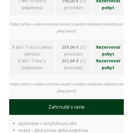
7 dní / 6 nocí s
198,00 €
(10
Rezervovať
polpenziou
procedúr)
pobyt
Pobyt začína v sobotu večerou a končí v piatok raňajkami (obedom pri
plnej penzii)
8 dní / 7 nocí s plnou
259,00 €
(12
Rezervovať
penziou
procedúr)
pobyt
8 dní / 7 nocí s
231,00 €
(12
Rezervovať
polpenziou
procedúr)
pobyt
Pobyt začína v nedeľu večerou a končí v nedeľu raňajkami (obedom pri
plnej penzii)
Zahrnuté v cene
ubytovanie v dvojlôžkovej izbe
strava – plná penzia alebo polpenzia