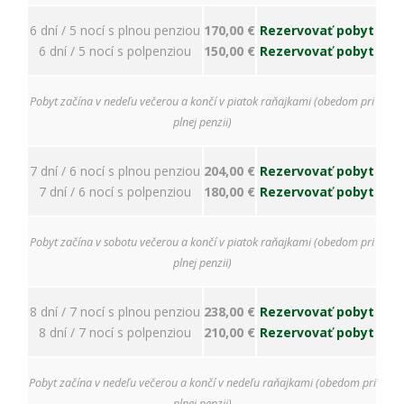
ako
návštevníci
6 dní / 5 nocí s plnou penziou
170,00 €
Rezervovať pobyt
používajú
6 dní / 5 nocí s polpenziou
150,00 €
Rezervovať pobyt
našu stránku,
aby sme ju
mohli
Pobyt začína v nedeľu večerou a končí v piatok raňajkami (obedom pri
zlepšovať.
Tieto
plnej penzii)
cookies
zhromažďujú
7 dní / 6 nocí s plnou penziou
204,00 €
Rezervovať pobyt
informácie
anonymne.
7 dní / 6 nocí s polpenziou
180,00 €
Rezervovať pobyt
Účel: analýza
návštevnosti,
vylepšenie
Pobyt začína v sobotu večerou a končí v piatok raňajkami (obedom pri
obsahu;
plnej penzii)
Právny
základ:
súhlas
8 dní / 7 nocí s plnou penziou
238,00 €
Rezervovať pobyt
návštevníka
8 dní / 7 nocí s polpenziou
210,00 €
Rezervovať pobyt
Pobyt začína v nedeľu večerou a končí v nedeľu raňajkami (obedom pri
Používateľská
plnej penzii)