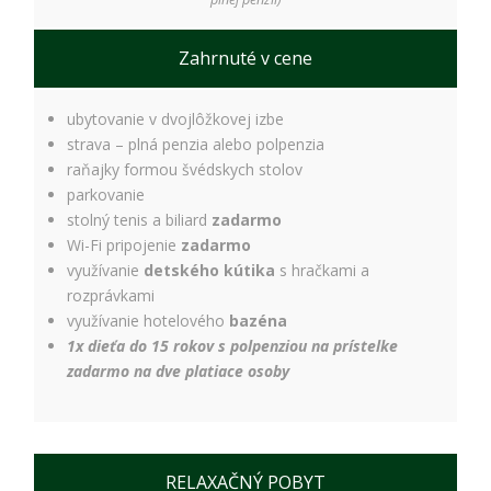
spokojnosť
Aby naša
stránka počas
Zahrnuté v cene
vašej návštevy
fungovala čo
najlepšie. Ak
ubytovanie v dvojlôžkovej izbe
tieto súbory
strava – plná penzia alebo polpenzia
cookie
odmietnete,
raňajky formou švédskych stolov
niektoré
parkovanie
funkcie z
stolný tenis a biliard
zadarmo
webovej
Wi-Fi pripojenie
zadarmo
stránky
využívanie
detského kútika
s hračkami a
zmiznú.
rozprávkami
využívanie hotelového
bazéna
Marketing
1x dieťa do 15 rokov s polpenziou na prístelke
Používame
zadarmo na dve platiace osoby
marketingové
cookies na
zobrazovanie
relevantnej
reklamy a meranie
RELAXAČNÝ POBYT