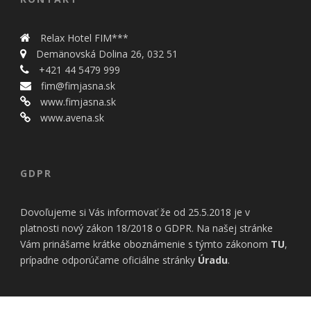
Relax Hotel FIM***
Demänovská Dolina 26, 032 51
+421 44 5479 999
fim@fimjasna.sk
www.fimjasna.sk
www.avena.sk
GDPR
Dovoľujeme si Vás informovať že od 25.5.2018 je v
platnosti nový zákon 18/2018 o GDPR. Na našej stránke
Vám prinášame krátke oboznámenie s týmto zákonom
TU
,
prípadne odporúčame oficiálne stránky
Úradu
.