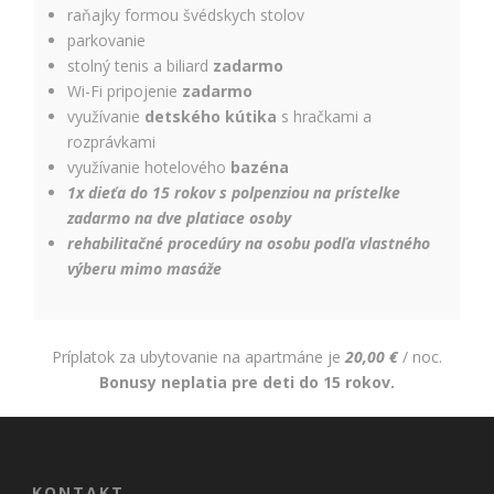
raňajky formou švédskych stolov
parkovanie
stolný tenis a biliard
zadarmo
Wi-Fi pripojenie
zadarmo
využívanie
detského kútika
s hračkami a
rozprávkami
využívanie hotelového
bazéna
1x dieťa do 15 rokov s polpenziou na prístelke
zadarmo na dve platiace osoby
rehabilitačné procedúry na osobu podľa vlastného
výberu mimo masáže
Príplatok za ubytovanie na apartmáne je
20,00 €
/ noc.
Bonusy neplatia pre deti do 15 rokov.
KONTAKT