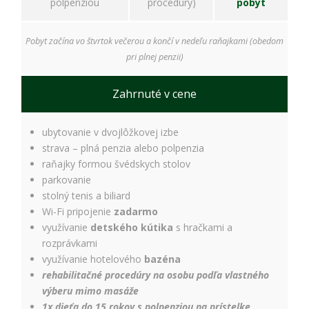
polpenziou
procedúry)
pobyt
Pobyt začína vo štvrtok večerou a končí v nedeľu raňajkami (obedom
pri plnej penzii)
Zahrnuté v cene
ubytovanie v dvojlôžkovej izbe
strava – plná penzia alebo polpenzia
raňajky formou švédskych stolov
parkovanie
stolný tenis a biliard
Wi-Fi pripojenie
zadarmo
využívanie
detského kútika
s hračkami a
rozprávkami
využívanie hotelového
bazéna
rehabilitačné procedúry na osobu podľa vlastného
výberu mimo masáže
1x dieťa do 15 rokov s polpenziou na prístelke