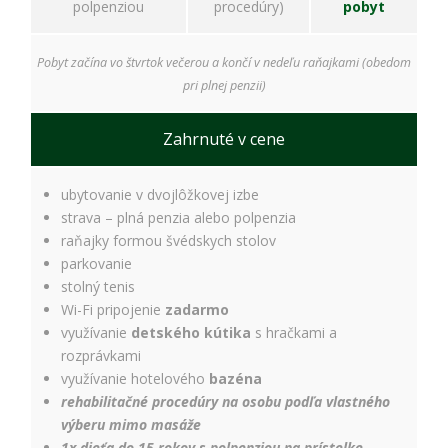
úspešnosti našich
polpenziou
procedúry)
pobyt
reklamných
kampaní. Tieto
cookies môžu byť
Pobyt začína vo štvrtok večerou a končí v nedeľu raňajkami (obedom
nastavené aj
pri plnej penzii)
partnermi, ako je
Google. Účel:
zobrazovanie
Zahrnuté v cene
personalizovaných
reklám; Právny
základ: súhlas
ubytovanie v dvojlôžkovej izbe
návštevníka
strava – plná penzia alebo polpenzia
raňajky formou švédskych stolov
parkovanie
stolný tenis
Wi-Fi pripojenie
zadarmo
využívanie
detského kútika
s hračkami a
rozprávkami
využívanie hotelového
bazéna
rehabilitačné procedúry na osobu podľa vlastného
výberu mimo masáže
1x dieťa do 15 rokov s polpenziou na prístelke