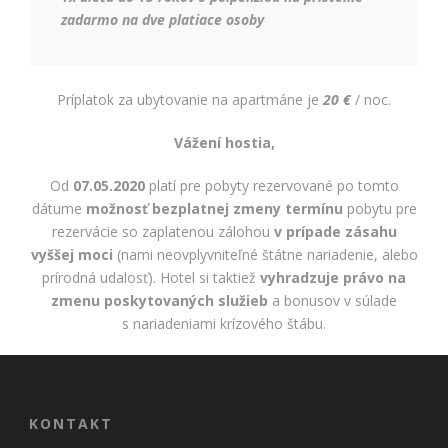
zadarmo na dve platiace osoby
Príplatok za ubytovanie na apartmáne je
20 €
/ noc.
Vážení hostia,
Od
07.05.2020
platí pre pobyty rezervované po tomto
dátume
možnosť bezplatnej zmeny termínu
pobytu pre
rezervácie so zaplatenou zálohou
v prípade zásahu
vyššej moci
(nami neovplyvniteľné štátne nariadenie, alebo
prírodná udalosť). Hotel si taktiež
vyhradzuje právo na
zmenu poskytovaných služieb
a bonusov v súlade
s nariadeniami krízového štábu.
KONTAKT