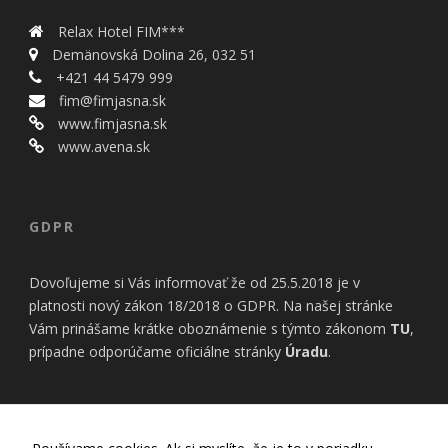
Relax Hotel FIM***
Demänovská Dolina 26, 032 51
+421 44 5479 999
fim@fimjasna.sk
www.fimjasna.sk
www.avena.sk
GDPR
Dovoľujeme si Vás informovať že od 25.5.2018 je v
platnosti nový zákon 18/2018 o GDPR. Na našej stránke
Vám prinášame krátke oboznámenie s týmto zákonom
TU
,
prípadne odporúčame oficiálne stránky
Úradu
.
INFORMÁCIE