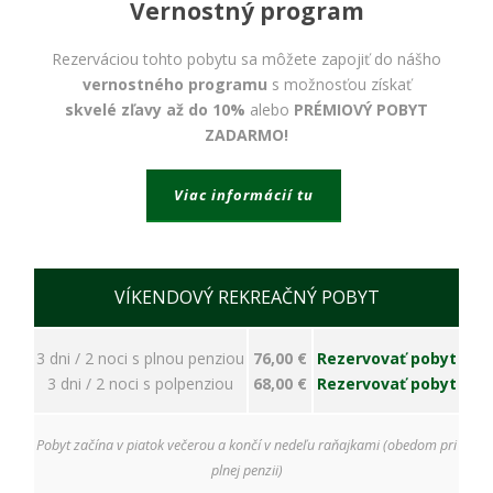
bezpečnostné
Vernostný program
nastavenia
alebo
Rezerváciou tohto pobytu sa môžete zapojiť do nášho
predvyplnenie
vernostného programu
s možnosťou získať
formulárov.
Bez týchto
skvelé zľavy až do 10%
alebo
PRÉMIOVÝ POBYT
cookies by
ZADARMO!
stránka
nemohla
správne
Viac informácií tu
fungovať. Účel:
zaistenie
funkčnosti
webu; Právny
základ:
VÍKENDOVÝ REKREAČNÝ POBYT
oprávnený
záujem
3 dni / 2 noci s plnou penziou
76,00 €
Rezervovať pobyt
3 dni / 2 noci s polpenziou
68,00 €
Rezervovať pobyt
Štatistiky
Pomáhajú
Pobyt začína v piatok večerou a končí v nedeľu raňajkami (obedom pri
nám
plnej penzii)
porozumieť,