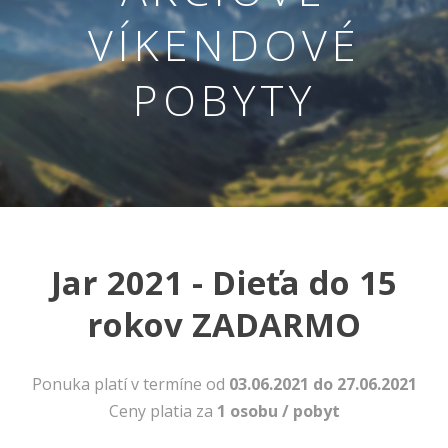
VÍKENDOVÉ
POBYTY
Nevyhnutné
Tieto cookies
Jar 2021 - Dieťa do 15
sú
nevyhnutné
rokov ZADARMO
pre správne
fungovanie
našej webovej
stránky.
Ponuka platí v termíne od
03.06.2021 do 27.06.2021
Zahŕňajú
Ceny platia za
1 osobu / pobyt
napríklad
prihlásenie,