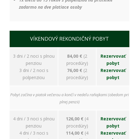
zadarmo na dve platiace osoby
VÍKENDOVÝ REKONDIČNÝ POBYT
3 dni / 2 noci s plnou
84,00 €
(2
Rezervovať
penziou
procedúry)
pobyt
3 dni / 2 noci s
76,00 €
(2
Rezervovať
polpenziou
procedúry)
pobyt
Pobyt začína v piatok večerou a končí v nedeľu raňajkami (obedom pri
plnej penzii)
4 dni / 3 noci s plnou
126,00 €
(4
Rezervovať
penziou
procedúry)
pobyt
4 dni / 3 noci s
114,00 €
(4
Rezervovať