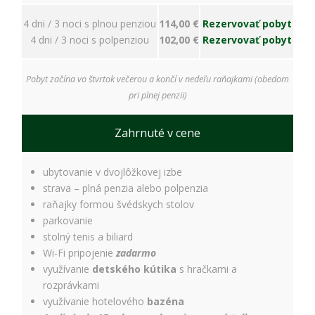
ako
návštevníci
4 dni / 3 noci s plnou penziou
114,00 €
Rezervovať pobyt
používajú
4 dni / 3 noci s polpenziou
102,00 €
Rezervovať pobyt
našu stránku,
aby sme ju
mohli
Pobyt začína vo štvrtok večerou a končí v nedeľu raňajkami (obedom
zlepšovať.
Tieto
pri plnej penzii)
cookies
zhromažďujú
Zahrnuté v cene
informácie
anonymne.
Účel: analýza
ubytovanie v dvojlôžkovej izbe
návštevnosti,
strava – plná penzia alebo polpenzia
vylepšenie
obsahu;
raňajky formou švédskych stolov
Právny
parkovanie
základ:
stolný tenis a biliard
súhlas
Wi-Fi pripojenie
zadarmo
návštevníka
využívanie
detského kútika
s hračkami a
rozprávkami
využívanie hotelového
bazéna
Používateľská