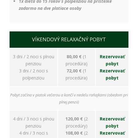
spokojnosť
1x dieťa do 15 rokov s polpenziou na prístelke
Aby naša
zadarmo na dve platiace osoby
stránka počas
vašej návštevy
fungovala čo
najlepšie. Ak
tieto súbory
VÍKENDOVÝ RELAXAČNÝ POBYT
cookie
odmietnete,
niektoré
3 dni / 2 noci s plnou
80,00 €
(1
Rezervovať
funkcie z
penziou
procedúra)
pobyt
webovej
3 dni / 2 noci s
72,00 €
(1
Rezervovať
stránky
zmiznú.
polpenziou
procedúra)
pobyt
Pobyt začína v piatok večerou a končí v nedeľu raňajkami (obedom pri
Marketing
plnej penzii)
Používame
marketingové
cookies na
4 dni / 3 noci s plnou
120,00 €
(2
Rezervovať
zobrazovanie
penziou
procedúry)
pobyt
relevantnej
reklamy a meranie
4 dni / 3 noci s
108,00 €
(2
Rezervovať