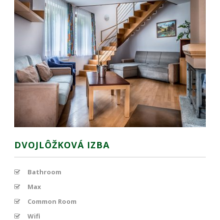
spokojnosť
Aby naša
stránka počas
vašej návštevy
fungovala čo
najlepšie. Ak
tieto súbory
cookie
odmietnete,
niektoré
funkcie z
webovej
stránky
zmiznú.
DVOJLÔŽKOVÁ IZBA
Marketing
Používame
Bathroom
marketingové
cookies na
Max
zobrazovanie
Common Room
relevantnej
reklamy a meranie
Wifi