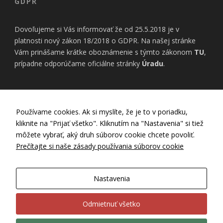
GDPR
Dovoľujeme si Vás informovať že od 25.5.2018 je v
platnosti nový zákon 18/2018 o GDPR. Na našej stránke
Vám prinášame krátke oboznámenie s týmto zákonom
TU
,
prípadne odporúčame oficiálne stránky
Úradu
.
INFORMÁCIE
Používame cookies. Ak si myslíte, že je to v poriadku,
kliknite na "Prijať všetko". Kliknutím na "Nastavenia" si tiež
Nastavenia Cookies
môžete vybrať, aký druh súborov cookie chcete povoliť.
Zásady používania cookies
Prečítajte si naše zásady používania súborov cookie
Zásady ochrany osobných údajov
GDPR
Všeobecné obchodné podmienky
Nastavenia
Záručný a reklamačný poriadok
Ubytovací poriadok
Odmietnuť všetko