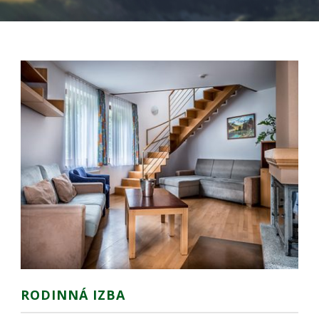
Nevyhnutné
Tieto cookies
sú
nevyhnutné
pre správne
fungovanie
našej webovej
stránky.
Zahŕňajú
RODINNÁ IZBA
napríklad
prihlásenie,