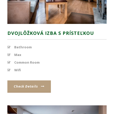
ako
návštevníci
používajú
našu stránku,
aby sme ju
mohli
zlepšovať.
DVOJLÔŽKOVÁ IZBA S PRÍSTEĽKOU
Tieto
cookies
zhromažďujú
Bathroom
informácie
anonymne.
Max
Účel: analýza
Common Room
návštevnosti,
vylepšenie
Wifi
obsahu;
Právny
základ:
Check Details
súhlas
návštevníka
Používateľská