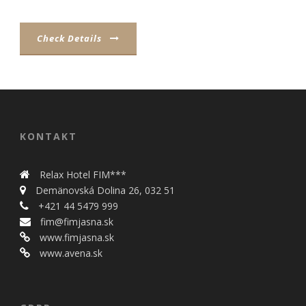
úspešnosti našich
reklamných
kampaní. Tieto
Check Details
cookies môžu byť
nastavené aj
partnermi, ako je
Google. Účel:
zobrazovanie
personalizovaných
reklám; Právny
základ: súhlas
KONTAKT
návštevníka
Relax Hotel FIM***
Demänovská Dolina 26, 032 51
+421 44 5479 999
fim@fimjasna.sk
www.fimjasna.sk
www.avena.sk