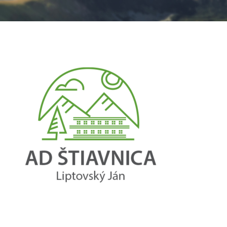
Nevyhnutné
Tieto cookies
sú
nevyhnutné
pre správne
fungovanie
našej webovej
stránky.
Zahŕňajú
napríklad
prihlásenie,