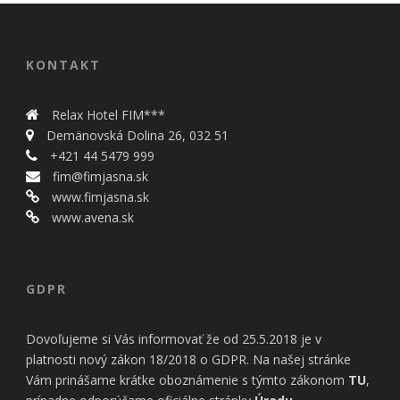
bezpečnostné
nastavenia
alebo
predvyplnenie
KONTAKT
formulárov.
Bez týchto
cookies by
Relax Hotel FIM***
stránka
Demänovská Dolina 26, 032 51
nemohla
správne
+421 44 5479 999
fungovať. Účel:
fim@fimjasna.sk
zaistenie
www.fimjasna.sk
funkčnosti
www.avena.sk
webu; Právny
základ:
oprávnený
záujem
GDPR
Štatistiky
Dovoľujeme si Vás informovať že od 25.5.2018 je v
Pomáhajú
platnosti nový zákon 18/2018 o GDPR. Na našej stránke
nám
Vám prinášame krátke oboznámenie s týmto zákonom
TU
,
porozumieť,