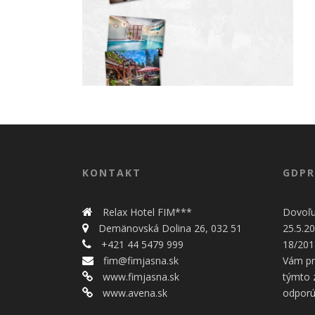
KONTAKT
GDPR
Relax Hotel FIM***
Dovoľu
Demänovská Dolina 26, 032 51
25.5.20
+421 44 5479 999
18/201
fim@fimjasna.sk
Vám pr
www.fimjasna.sk
týmto
www.avena.sk
odporú