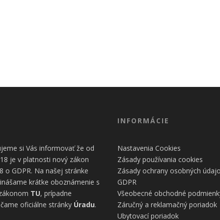
Nevyhnutné
INFORMÁCIE
Tieto cookies
sú
nevyhnutné
jeme si Vás informovať že od
Nastavenia Cookies
pre správne
18 je v platnosti nový zákon
Zásady používania cookies
fungovanie
8 o GDPR. Na našej stránke
Zásady ochrany osobných údaj
našej webovej
inášame krátke oboznámenie s
GDPR
stránky.
 zákonom
TU
, prípadne
Všeobecné obchodné podmienk
Zahŕňajú
napríklad
čame oficiálne stránky
Úradu
.
Záručný a reklamačný poriadok
prihlásenie,
Ubytovací poriadok