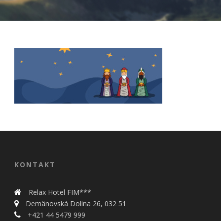
Nevyhnutné
Tieto cookies
sú
nevyhnutné
pre správne
KONTAKT
fungovanie
našej webovej
stránky.
Relax Hotel FIM***
Zahŕňajú
napríklad
Demänovská Dolina 26, 032 51
prihlásenie,
+421 44 5479 999