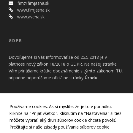
bezpečnostné
fim@fimjasna.sk
nastavenia
www.fimjasna.sk
alebo
www.avena.sk
predvyplnenie
formulárov.
Bez týchto
cookies by
stránka
GDPR
nemohla
správne
fungovať. Účel:
Dovoľujeme si Vás informovať že od 25.5.2018 je v
zaistenie
platnosti nový zákon 18/2018 o GDPR. Na našej stránke
funkčnosti
Vám prinášame krátke oboznámenie s týmto zákonom
TU
,
webu; Právny
prípadne odporúčame oficiálne stránky
Úradu
.
základ:
oprávnený
záujem
INFORMÁCIE
Používame cookies. Ak si myslíte, že je to v poriadku,
Štatistiky
kliknite na "Prijať všetko". Kliknutím na "Nastavenia" si tiež
Pomáhajú
Nastavenia Cookies
môžete vybrať, aký druh súborov cookie chcete povoliť.
nám
Zásady používania cookies
Prečítajte si naše zásady používania súborov cookie
porozumieť,
Zásady ochrany osobných údajov