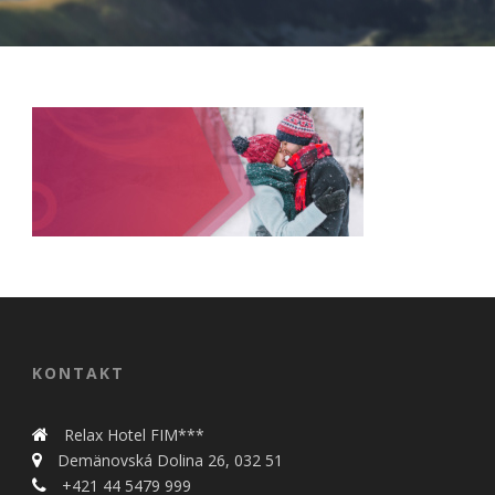
Nevyhnutné
Tieto cookies
sú
nevyhnutné
pre správne
fungovanie
KONTAKT
našej webovej
stránky.
Zahŕňajú
Relax Hotel FIM***
napríklad
Demänovská Dolina 26, 032 51
prihlásenie,
+421 44 5479 999