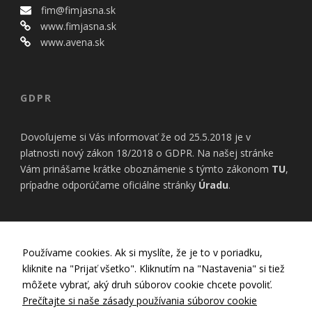
bezpečnostné
fim@fimjasna.sk
nastavenia
www.fimjasna.sk
alebo
predvyplnenie
www.avena.sk
formulárov.
Bez týchto
cookies by
stránka
GDPR
nemohla
správne
fungovať. Účel:
Dovoľujeme si Vás informovať že od 25.5.2018 je v
zaistenie
platnosti nový zákon 18/2018 o GDPR. Na našej stránke
funkčnosti
Vám prinášame krátke oboznámenie s týmto zákonom
TU
,
webu; Právny
prípadne odporúčame oficiálne stránky
Úradu
.
základ:
oprávnený
záujem
INFORMÁCIE
Používame cookies. Ak si myslíte, že je to v poriadku,
Štatistiky
kliknite na "Prijať všetko". Kliknutím na "Nastavenia" si tiež
Pomáhajú
Nastavenia Cookies
môžete vybrať, aký druh súborov cookie chcete povoliť.
nám
Zásady používania cookies
Prečítajte si naše zásady používania súborov cookie
porozumieť,
Zásady ochrany osobných údajov