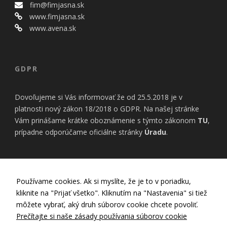
bezpečnostné
fim@fimjasna.sk
nastavenia
www.fimjasna.sk
alebo
www.avena.sk
predvyplnenie
formulárov.
Bez týchto
cookies by
stránka
GDPR
nemohla
správne
Dovoľujeme si Vás informovať že od 25.5.2018 je v
fungovať. Účel:
zaistenie
platnosti nový zákon 18/2018 o GDPR. Na našej stránke
funkčnosti
Vám prinášame krátke oboznámenie s týmto zákonom
TU
,
webu; Právny
prípadne odporúčame oficiálne stránky
Úradu
.
základ:
oprávnený
záujem
INFORMÁCIE
Používame cookies. Ak si myslíte, že je to v poriadku,
Štatistiky
kliknite na "Prijať všetko". Kliknutím na "Nastavenia" si tiež
Pomáhajú
Nastavenia Cookies
môžete vybrať, aký druh súborov cookie chcete povoliť.
nám
Zásady používania cookies
Prečítajte si naše zásady používania súborov cookie
porozumieť,
Zásady ochrany osobných údajov