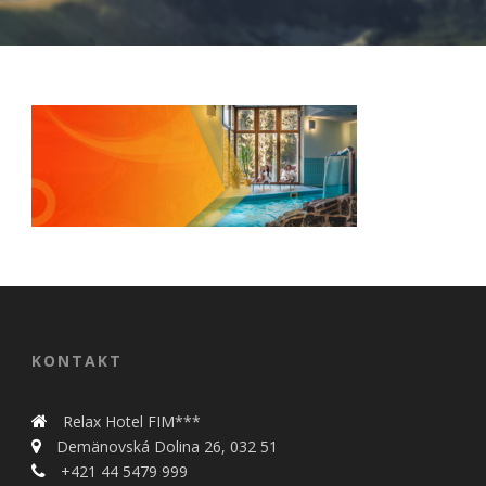
Nevyhnutné
Tieto cookies
sú
nevyhnutné
pre správne
KONTAKT
fungovanie
našej webovej
stránky.
Relax Hotel FIM***
Zahŕňajú
Demänovská Dolina 26, 032 51
napríklad
prihlásenie,
+421 44 5479 999