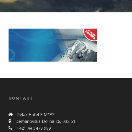
Nevyhnutné
Tieto cookies
sú
nevyhnutné
pre správne
KONTAKT
fungovanie
našej webovej
stránky.
Relax Hotel FIM***
Zahŕňajú
Demänovská Dolina 26, 032 51
napríklad
prihlásenie,
+421 44 5479 999