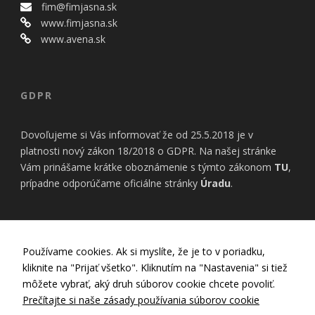
bezpečnostné
fim@fimjasna.sk
nastavenia
www.fimjasna.sk
alebo
www.avena.sk
predvyplnenie
formulárov.
Bez týchto
cookies by
stránka
GDPR
nemohla
správne
Dovoľujeme si Vás informovať že od 25.5.2018 je v
fungovať. Účel:
zaistenie
platnosti nový zákon 18/2018 o GDPR. Na našej stránke
funkčnosti
Vám prinášame krátke oboznámenie s týmto zákonom
TU
,
webu; Právny
prípadne odporúčame oficiálne stránky
Úradu
.
základ:
oprávnený
záujem
INFORMÁCIE
Používame cookies. Ak si myslíte, že je to v poriadku,
Štatistiky
kliknite na "Prijať všetko". Kliknutím na "Nastavenia" si tiež
Pomáhajú
Nastavenia Cookies
môžete vybrať, aký druh súborov cookie chcete povoliť.
nám
Zásady používania cookies
Prečítajte si naše zásady používania súborov cookie
porozumieť,
Zásady ochrany osobných údajov