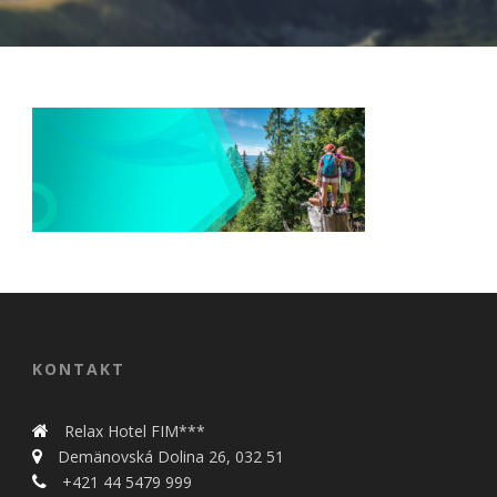
Nevyhnutné
Tieto cookies
sú
nevyhnutné
pre správne
KONTAKT
fungovanie
našej webovej
stránky.
Relax Hotel FIM***
Zahŕňajú
Demänovská Dolina 26, 032 51
napríklad
prihlásenie,
+421 44 5479 999