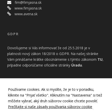
bezpečnostné
fim@fimjasna.sk
nastavenia
www.fimjasna.sk
alebo
www.avena.sk
predvyplnenie
formulárov.
Bez týchto
cookies by
stránka
GDPR
nemohla
správne
Dovoľujeme si Vás informovať že od 25.5.2018 je v
fungovať. Účel:
zaistenie
platnosti nový zákon 18/2018 o GDPR. Na našej stránke
funkčnosti
Vám prinášame krátke oboznámenie s týmto zákonom
TU
,
webu; Právny
prípadne odporúčame oficiálne stránky
Úradu
.
základ:
oprávnený
záujem
INFORMÁCIE
Používame cookies. Ak si myslíte, že je to v poriadku,
Štatistiky
kliknite na "Prijať všetko". Kliknutím na "Nastavenia" si tiež
Pomáhajú
Nastavenia Cookies
môžete vybrať, aký druh súborov cookie chcete povoliť.
nám
Zásady používania cookies
Prečítajte si naše zásady používania súborov cookie
porozumieť,
Zásady ochrany osobných údajov