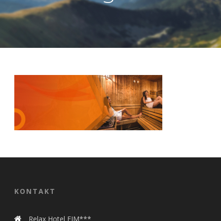
Nevyhnutné
Tieto cookies
sú
nevyhnutné
pre správne
fungovanie
našej webovej
stránky.
KONTAKT
Zahŕňajú
napríklad
prihlásenie,
Relax Hotel FIM***