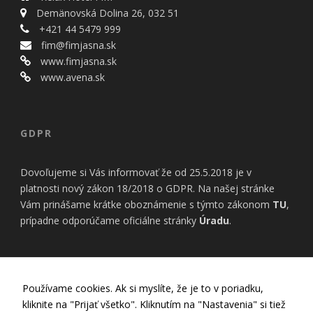
bezpečnostné
Demänovská Dolina 26, 032 51
nastavenia
alebo
+421 44 5479 999
predvyplnenie
fim@fimjasna.sk
formulárov.
www.fimjasna.sk
Bez týchto
www.avena.sk
cookies by
stránka
nemohla
správne
GDPR
fungovať. Účel:
zaistenie
funkčnosti
Dovoľujeme si Vás informovať že od 25.5.2018 je v
webu; Právny
základ:
platnosti nový zákon 18/2018 o GDPR. Na našej stránke
oprávnený
Vám prinášame krátke oboznámenie s týmto zákonom
TU
,
záujem
prípadne odporúčame oficiálne stránky
Úradu
.
Štatistiky
Pomáhajú
INFORMÁCIE
Používame cookies. Ak si myslíte, že je to v poriadku,
nám
porozumieť,
kliknite na "Prijať všetko". Kliknutím na "Nastavenia" si tiež