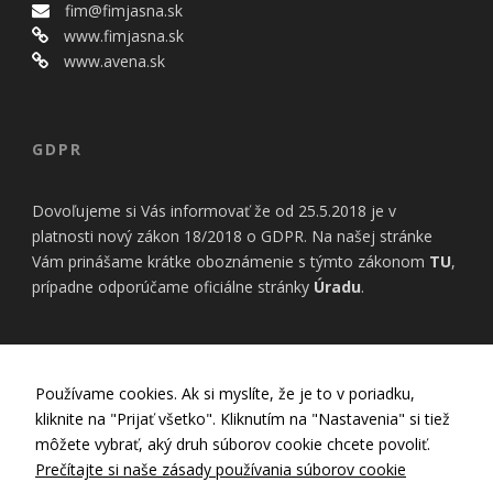
bezpečnostné
fim@fimjasna.sk
nastavenia
www.fimjasna.sk
alebo
www.avena.sk
predvyplnenie
formulárov.
Bez týchto
cookies by
stránka
GDPR
nemohla
správne
Dovoľujeme si Vás informovať že od 25.5.2018 je v
fungovať. Účel:
zaistenie
platnosti nový zákon 18/2018 o GDPR. Na našej stránke
funkčnosti
Vám prinášame krátke oboznámenie s týmto zákonom
TU
,
webu; Právny
prípadne odporúčame oficiálne stránky
Úradu
.
základ:
oprávnený
záujem
INFORMÁCIE
Používame cookies. Ak si myslíte, že je to v poriadku,
Štatistiky
kliknite na "Prijať všetko". Kliknutím na "Nastavenia" si tiež
Pomáhajú
Nastavenia Cookies
môžete vybrať, aký druh súborov cookie chcete povoliť.
nám
Zásady používania cookies
Prečítajte si naše zásady používania súborov cookie
porozumieť,
Zásady ochrany osobných údajov