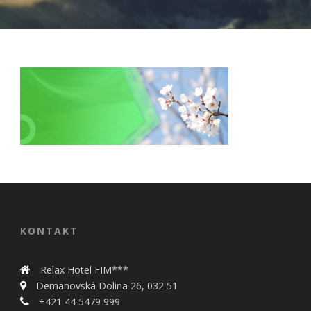
Nevyhnutné
Tieto cookies
sú
nevyhnutné
pre správne
KONTAKT
fungovanie
našej webovej
stránky.
Relax Hotel FIM***
Zahŕňajú
Demänovská Dolina 26, 032 51
napríklad
prihlásenie,
+421 44 5479 999