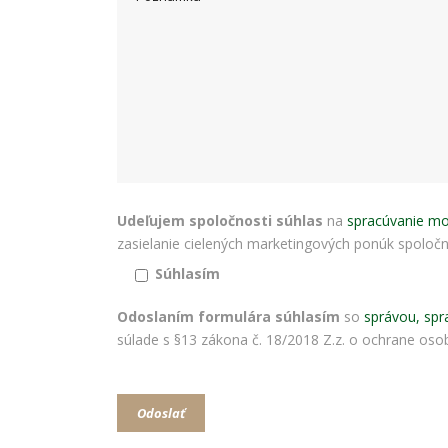
Udeľujem spoločnosti súhlas
na
spracúvanie mo
zasielanie cielených marketingových ponúk spoločnos
Súhlasím
Odoslaním formulára súhlasím
so
správou, spr
súlade s §13 zákona č. 18/2018 Z.z. o ochrane osob