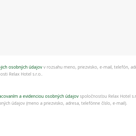
bezpečnostné
nastavenia
alebo
predvyplnenie
formulárov.
Bez týchto
cookies by
stránka
nemohla
správne
fungovať. Účel:
zaistenie
jich osobných údajov
v rozsahu meno, priezvisko, e-mail, telefón, ad
funkčnosti
ti Relax Hotel s.r.o..
webu; Právny
základ:
oprávnený
záujem
acovaním a evidenciou osobných údajov
spoločnosťou Relax Hotel s.r.
ných údajov (meno a priezvisko, adresa, telefónne číslo, e-mail).
Štatistiky
Pomáhajú
nám
porozumieť,