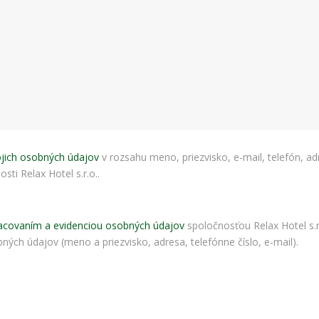
bezpečnostné
nastavenia
alebo
predvyplnenie
formulárov.
Bez týchto
cookies by
stránka
nemohla
správne
fungovať. Účel:
zaistenie
jich osobných údajov
v rozsahu meno, priezvisko, e-mail, telefón, ad
funkčnosti
ti Relax Hotel s.r.o..
webu; Právny
základ:
oprávnený
záujem
acovaním a evidenciou osobných údajov
spoločnosťou Relax Hotel s.r.
ných údajov (meno a priezvisko, adresa, telefónne číslo, e-mail).
Štatistiky
Pomáhajú
nám
porozumieť,