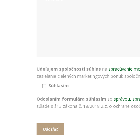
Udeľujem spoločnosti súhlas
na
spracúvanie mo
zasielanie cielených marketingových ponúk spoločnos
Súhlasím
Odoslaním formulára súhlasím
so
správou, spr
súlade s §13 zákona č. 18/2018 Z.z. o ochrane osob