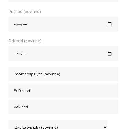
Príchod (povinné):
Odchod (povinné):
Nevyhnutné
Tieto cookies
sú
nevyhnutné
pre správne
fungovanie
našej webovej
stránky.
Zahŕňajú
napríklad
prihlásenie,