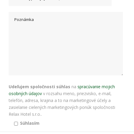
bezpečnostné
nastavenia
alebo
predvyplnenie
formulárov.
Bez týchto
cookies by
stránka
nemohla
správne
fungovať. Účel:
zaistenie
funkčnosti
webu; Právny
základ:
oprávnený
Udeľujem spoločnosti súhlas
na
spracúvanie mojich
záujem
osobných údajov
v rozsahu meno, priezvisko, e-mail,
telefón, adresa, krajina a to na marketingové účely a
zasielanie cielených marketingových ponúk spoločnosti
Štatistiky
Relax Hotel s.r.o..
Pomáhajú
Súhlasím
nám
porozumieť,