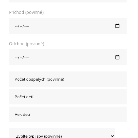
Príchod (povinné):
Odchod (povinné):
Nevyhnutné
Tieto cookies
sú
nevyhnutné
pre správne
fungovanie
našej webovej
stránky.
Zahŕňajú
napríklad
prihlásenie,