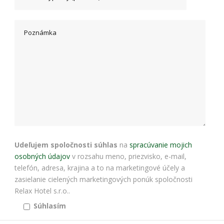
bezpečnostné
nastavenia
alebo
predvyplnenie
formulárov.
Bez týchto
cookies by
stránka
nemohla
správne
fungovať. Účel:
zaistenie
funkčnosti
webu; Právny
základ:
oprávnený
Udeľujem spoločnosti súhlas
na
spracúvanie mojich
záujem
osobných údajov
v rozsahu meno, priezvisko, e-mail,
telefón, adresa, krajina a to na marketingové účely a
zasielanie cielených marketingových ponúk spoločnosti
Štatistiky
Relax Hotel s.r.o..
Pomáhajú
Súhlasím
nám
porozumieť,